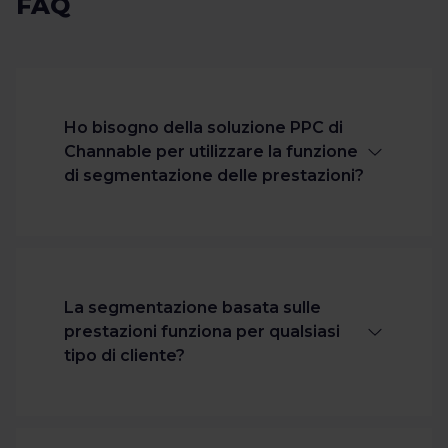
FAQ
Ho bisogno della soluzione PPC di
Channable per utilizzare la funzione
di segmentazione delle prestazioni?
No, non hai bisogno della soluzione PPC
di Channable per sfruttare la nostra
funzione di segmentazione delle
La segmentazione basata sulle
prestazioni. È inclusa nel modulo
prestazioni funziona per qualsiasi
Insights e può essere utilizzata
tipo di cliente?
indipendentemente dal feed o dall'API
di Google. Per maggiori dettagli sui
prezzi, consulta la nostra pagina dei
La segmentazione può essere efficace
prezzi.