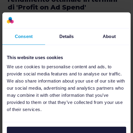
di 'Profit on Ad Spend'
Indirizza automaticamente il budget verso le
campagne più efficaci in base ai dati sulle
prestazioni, al margine di profitto e alla tua
Consent
Details
About
strategia di marketing personalizzata!
This website uses cookies
We use cookies to personalise content and ads, to
provide social media features and to analyse our traffic.
We also share information about your use of our site with
our social media, advertising and analytics partners who
may combine it with other information that you’ve
provided to them or that they’ve collected from your use
of their services.