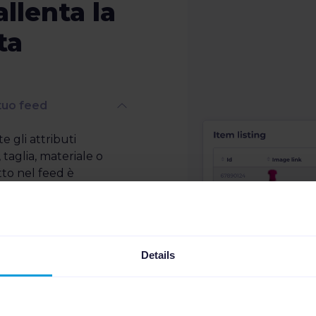
allenta la
ta
tuo feed
gli attributi
taglia, materiale o
tto nel feed è
 tutti i canali. Questo
nta la rilevanza nelle
gli acquirenti più
mente, cliccare e
Details
.