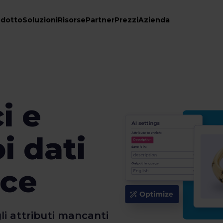
odotto
Soluzioni
Risorse
Partner
Prezzi
Azienda
i e
oi dati
ce
li attributi mancanti