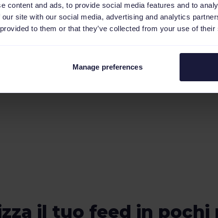
e content and ads, to provide social media features and to analy
uovi mercati
 our site with our social media, advertising and analytics partn
 provided to them or that they’ve collected from your use of their
 tuoi prodotti in 8
espansione
nti in pochi
duzioni manuali.
Manage preferences
ritico, garantendo
ttamente visibili sui
 per le campagne
rodotto. Ottimizza le
 massimizza
 Gestisci l’intero
one all’approvazione in
ndo il pieno controllo
oppi.
zza il tuo feed in pochi