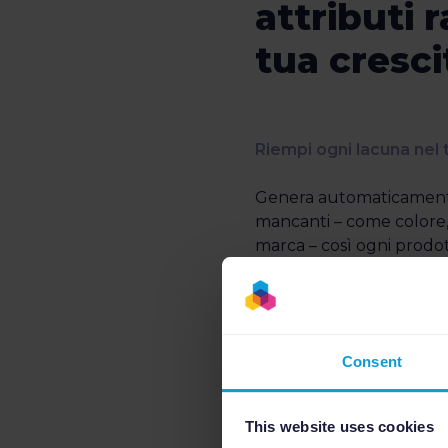
attributi r
tua cresci
Riempi ogni lacuna nel 
Genera automaticamente 
mancanti – come colore, 
marca – così ogni prodo
dettagliato e coerente su
livello di dettaglio aume
ricerche, permettendo a
motivati di trovare facil
Consent
acquistare i tuoi prodotti
This website uses cookies