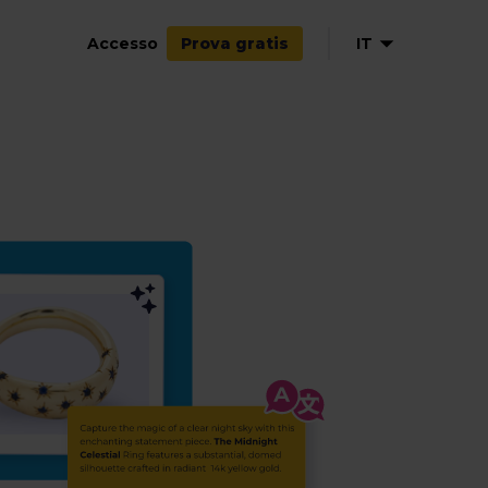
Accesso
IT
Prova gratis
EN
NL
DE
FR
ES