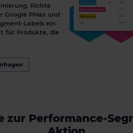
imierung. Richte
r Google PMax und
egment-Labels ein
t für Produkte, die
nfragen
e zur Performance-Seg
Aktion