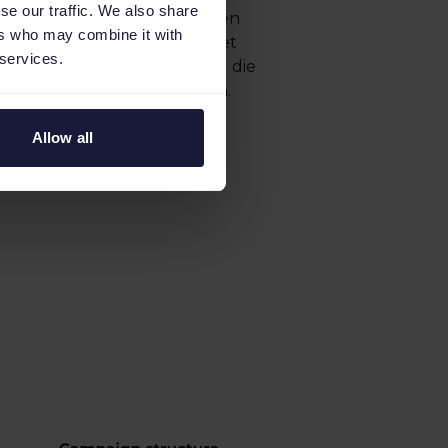
se our traffic. We also share
dynamisch in die effektivsten
ers who may combine it with
choben, wodurch das Budget
 services.
ar-Produkte umgeleitet und die
rperformer gesenkt werden.
Allow all