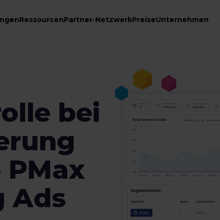
ungen
Ressourcen
Partner-Netzwerk
Preise
Unternehmen
olle bei
erung
e PMax
g Ads