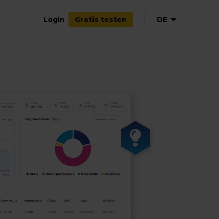
Login
DE
Gratis testen
EN
NL
FR
ES
IT