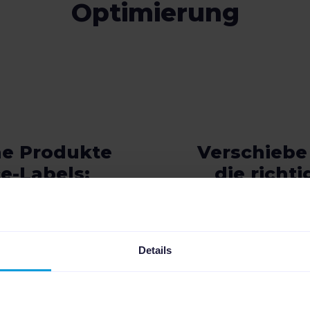
Optimierung
ne Produkte
Verschiebe
e-Labels:
die rich
(oder deinen eigenen
Mithilfe von Perf
teilt unser Insights-
Produkte probleml
matisch in Stars,
bewertet und kategor
Details
nd Invisibles ein.
Budget auf Produkte
Gesamtleistung dein
te, die am besten