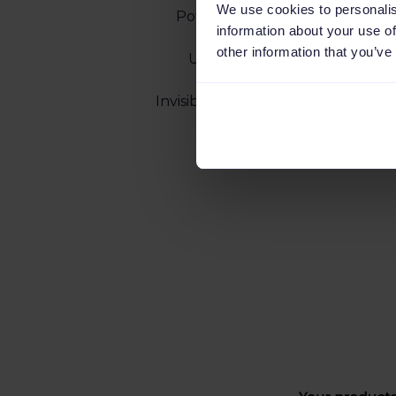
We use cookies to personalis
Potentials sind gut funktioni
information about your use of
Wachstumspoten
other information that you’ve
Underperformer sind schlec
Produkte, die dein Budg
Invisibles sind verborgen und ihre
ersichtlich.