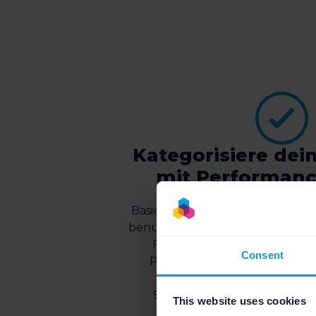
Kategorisiere dei
mit Performanc
Basierend auf Klicks und ROAS 
benutzerdefinierten Kennzahlen) 
Feature deine Produkte auto
Consent
Potentials, Underperformers u
Stars sind deine Top-Produk
This website uses cookies
performen.