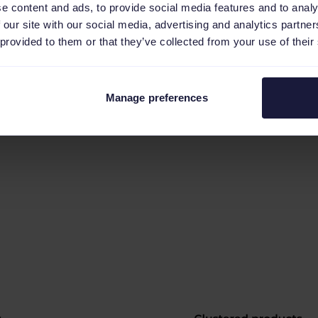
e content and ads, to provide social media features and to analy
erende Produkte mit
Produkte werden 
 our site with our social media, advertising and analytics partn
zial.
Kampagnen vers
 provided to them or that they’ve collected from your use of their
ht abschneidende
automatisch auf St
et belasten.
Kosten für Unde
 Performance ist nicht
Manage preferences