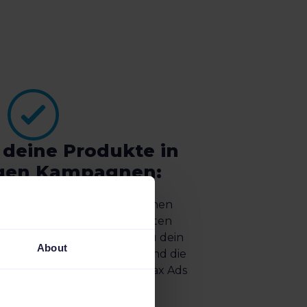
 deine Produkte in
tigen Kampagnen:
ormance-Segmentierung können
os anhand von Leistungsdaten
isiert werden. So kannst du dein
About
 mit Wirkung fokussieren und die
er Google Shopping und PMax Ads
optimieren.