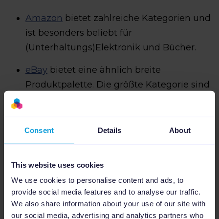
Amazon
bietet zahlreiche Kategorien und
ist besonders beliebt für
(Unterhaltungs)Elektronik und Bücher.
eBay
bietet eine ähnlich breite
Produktpalette. Die größte Kategorie sind
Auto & Motorradteile, Kleidung &
Accessoires und Möbel & Wohnen.
Consent
Details
About
OTTO
bietet eine große Auswahl bei
Mode und Inneneinrichtung.
This website uses cookies
Zalando ist bei Verbraucherinnen und
We use cookies to personalise content and ads, to
Verbrauchern vor allem für Mode beliebt.
provide social media features and to analyse our traffic.
We also share information about your use of our site with
our social media, advertising and analytics partners who