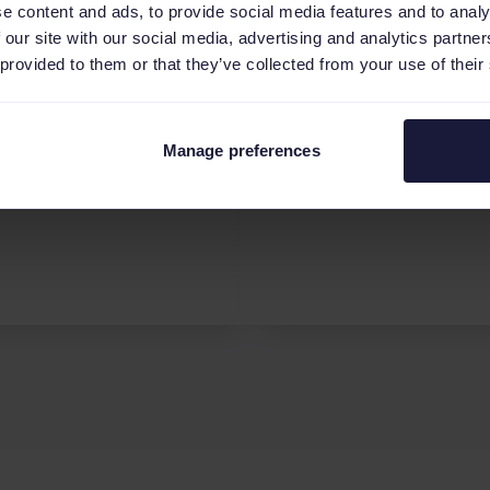
e content and ads, to provide social media features and to analy
Kampagne
 our site with our social media, advertising and analytics partn
Entwirf deine eigene
 provided to them or that they’ve collected from your use of their
agnenstruktur in unserem
Automatisiere deine
zerfreundlichen Interface.
Kampagnen mit
unserem
Manage preferences
fortschrittlichen
Regelsystem.