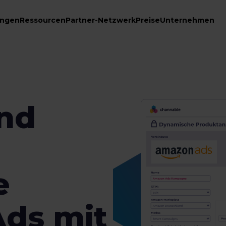
ungen
Ressourcen
Partner-Netzwerk
Preise
Unternehmen
und
e
ds mit