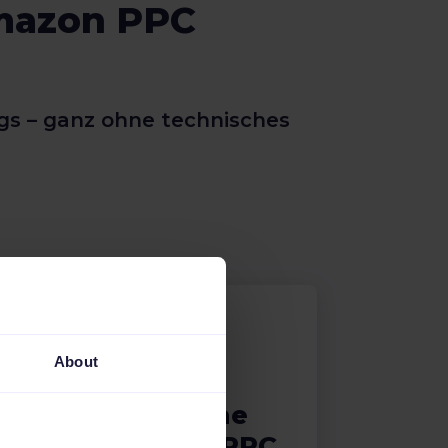
Amazon PPC
gs – ganz ohne technisches
About
e
Einfache
Amazon PPC