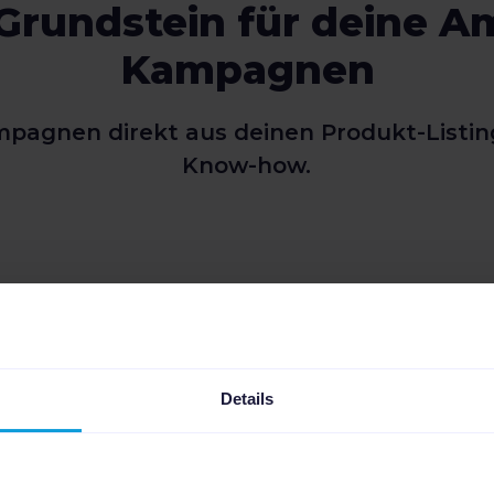
Grundstein für deine 
Kampagnen
agnen direkt aus deinen Produkt-Listin
Know-how.
Details
Erstelle deine
Automatisier
pagnenstruktur
deine