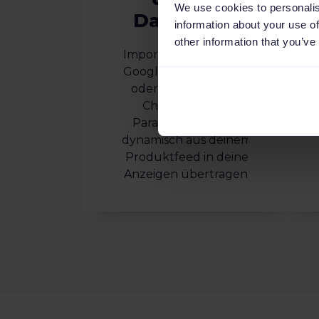
We use cookies to personalis
Datenfeed
information about your use of
other information that you’ve
Kamp
Importiere CSV-, XML-,
benut
Google Spreadsheets-
oder Textdateien in
Channable. Alle
Parameter werden
dynamisch aus deinem
Produktfeed in deine
Anzeigen übertragen.