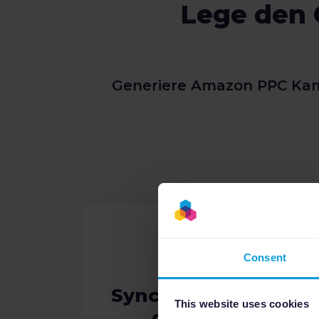
Lege den 
Generiere Amazon PPC Kamp
Consent
Synchronisiere
This website uses cookies
deinen
Kam