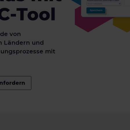
C-Tool
nde von
n Ländern und
rungsprozesse mit
nfordern