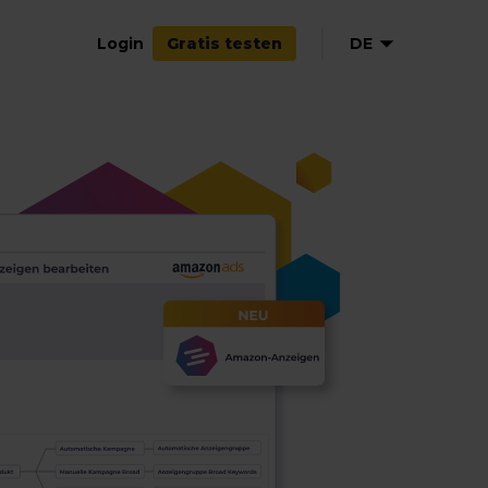
Login
DE
Gratis testen
EN
NL
FR
ES
IT