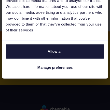
provide social media features and to analyse our traffic.
Proaktiv teknisk support som säkerställer
We also share information about your use of our site with
bästa tänkbara Channable-upplevelse.
our social media, advertising and analytics partners who
may combine it with other information that you’ve
provided to them or that they’ve collected from your use
of their services.
Öppna ett gratis testkonto
Anmäl dig idag och testa Channable gratis
Allow all
under en obegränsad tidsperiod
Manage preferences
Skapa testkonto