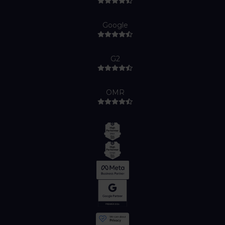
Google
G2
OMR