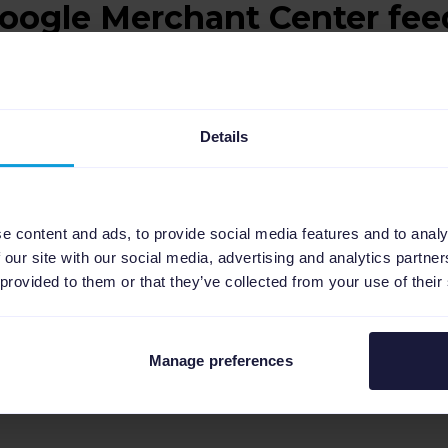
oogle Merchant Center fee
ive regler kan du nemt og hurtigt optimere 
Details
 af Channable's indbyggede "feed-health-chec
s fra Google Merchant Center samt hvad du man
annable giver dig direkte feedback på kvalite
e content and ads, to provide social media features and to analy
tuitive regler kan du ikke blot sørge for at op
 our site with our social media, advertising and analytics partn
, men du kan sørge for at kvaliteten er så hø
 provided to them or that they’ve collected from your use of their
en.
Manage preferences
Channable's Google Shoppi