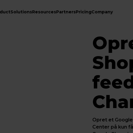
duct
Solutions
Resources
Partners
Pricing
Company
Opr
Sho
fee
Cha
Opret et Google
Center på kun få