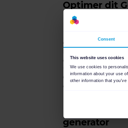
Optimer dit G
minutter
Med Channable's intuit
Consent
Center feed. Ved hjælp
hvilke krav, som stille
This website uses cookies
dem. Med andre ord, Ch
We use cookies to personalis
feed. Med Channable's in
information about your use of
Google Merchant Center
other information that you’ve
overvinder konkurrent
Fordele ved 
generator