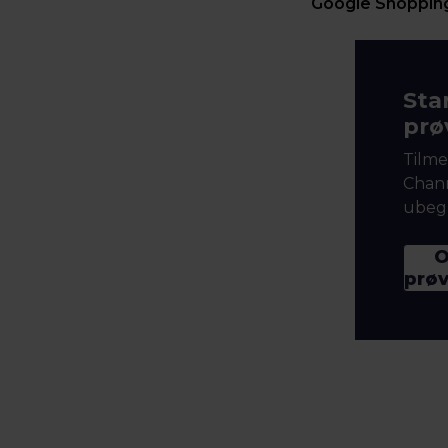
Google Shopping
Star
prø
Tilme
Chann
ubegr
O
prø