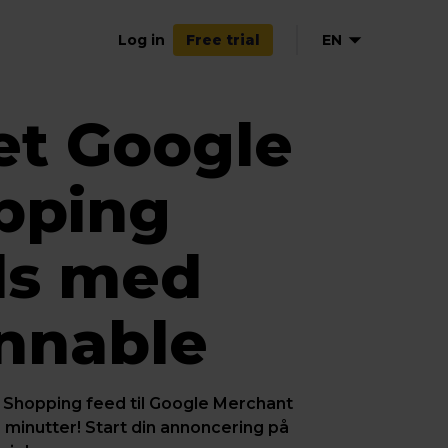
Log in
EN
Free trial
et Google
pping
ds med
nnable
 Shopping feed til Google Merchant
 minutter! Start din annoncering på