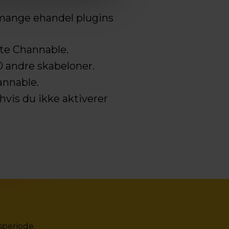
 mange ehandel plugins
tte Channable.
0 andre skabeloner.
annable.
hvis du ikke aktiverer
speriode.