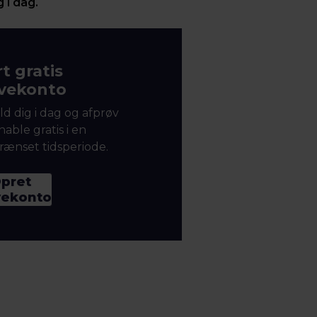
 i dag.
t gratis
vekonto
ld dig i dag og afprøv
able gratis i en
ænset tidsperiode.
pret
vekonto