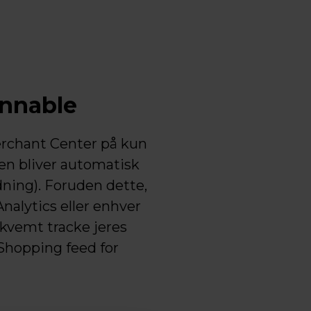
nnable
erchant Center på kun
ilen bliver automatisk
dning). Foruden dette,
nalytics eller enhver
kvemt tracke jeres
Shopping feed for