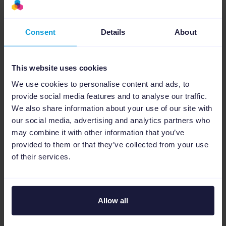
Box proteggendo al contempo i margini.
Consent
Details
About
This website uses cookies
We use cookies to personalise content and ads, to
provide social media features and to analyse our traffic.
We also share information about your use of our site with
our social media, advertising and analytics partners who
may combine it with other information that you’ve
provided to them or that they’ve collected from your use
of their services.
Shopify marketplace connect vs
Channable
Channable va oltre una semplice
Allow all
connessione marketplace Shopify,