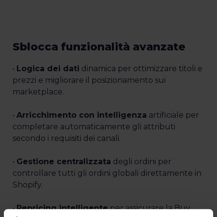
Sblocca funzionalità avanzate
•
Logica dei dati
dinamica per ottimizzare titoli e
prezzi e migliorare il posizionamento sui
marketplace.
•
Arricchimento con intelligenza
artificiale per
completare automaticamente gli attributi
secondo i requisiti dei canali.
•
Gestione centralizzata
degli ordini per
controllare tutti gli ordini globali direttamente in
Shopify.
•
Repricing intelligente
per assicurare la Buy