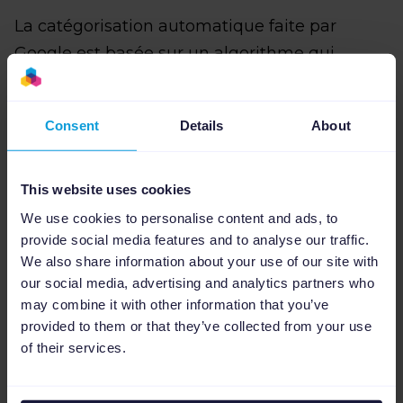
La catégorisation automatique faite par
Google est basée sur un algorithme qui
analyse d’autres attributs du flux Google
Shopping, tels que la marque, le GTIN, etc.
Consent
Details
About
Dans de nombreux cas, ces attributs ne sont
pas suffisamment spécifiques et cela conduit
Google à ne pas attribuer la bonne catégorie
This website uses cookies
ou à utiliser une catégorie trop générique.
We use cookies to personalise content and ads, to
provide social media features and to analyse our traffic.
Pour ne pas rencontrer ce problème, nous
We also share information about your use of our site with
vous conseillons de remplir vous-même le
our social media, advertising and analytics partners who
may combine it with other information that you’ve
champ
Google Product Category
dans le flux
provided to them or that they’ve collected from your use
Google Shopping.
of their services.