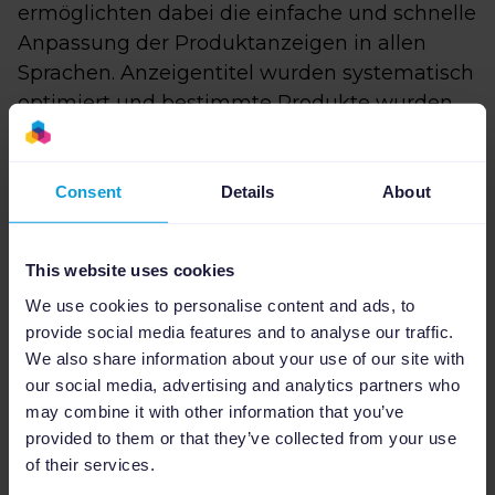
ermöglichten dabei die einfache und schnelle
Anpassung der Produktanzeigen in allen
Sprachen. Anzeigentitel wurden systematisch
optimiert und bestimmte Produkte wurden
von den Kampagnen ausgeschlossen.
Insgesamt erreichte Helen Kirchhofer durch
Consent
Details
About
die mit Channable optimierten Social Media
Feeds im Monat Dezember:
This website uses cookies
27 % mehr Umsatz
We use cookies to personalise content and ads, to
68 % mehr Transaktionen
provide social media features and to analyse our traffic.
43 % weniger Cost-per-Sale
We also share information about your use of our site with
8 % weniger Werbeausgaben
our social media, advertising and analytics partners who
may combine it with other information that you’ve
Die Automatisierung, die Channable gerade
provided to them or that they’ve collected from your use
für mehrsprachige Kundenprojekte erlaubt,
of their services.
überzeugt die Agentur: „Wir haben vor allem