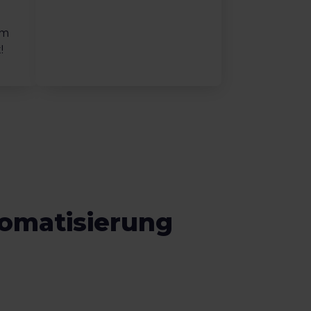
em
!
tomatisierung