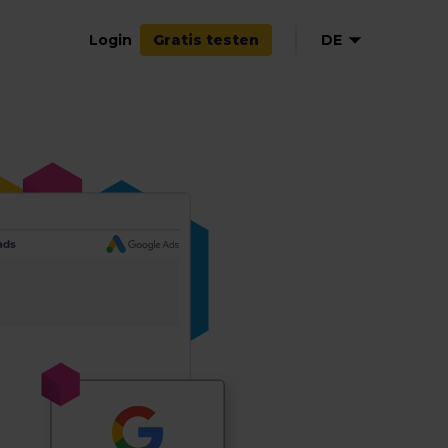
Login
DE
Gratis testen
EN
NL
FR
ES
IT