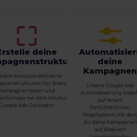
Erstelle deine
Automatisier
pagnenstruktur
deine
Kampagne
talte benutzerdefinierte
gnenstrukturen für diverse
Unsere Google Ads
Kampagnentypen und
Automatisierung basie
enformate mit dem intuitiven
auf einem
Google Ads Generator.
fortschrittlichen
Regelsystem, mit de
du deine Kampagnen
auf Basis von
Lagerbeständen,