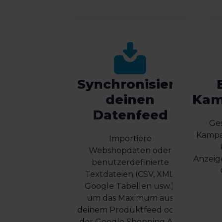
Synchronisiere
deinen
Kam
Datenfeed
Ges
Kampa
Importiere
Webshopdaten oder
Anzeig
benutzerdefinierte
Textdateien (CSV, XML,
Google Tabellen usw.),
um das Maximum aus
deinem Produktfeed oder
der Google Shopping API