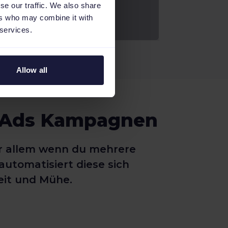
se our traffic. We also share
ers who may combine it with
 services.
Allow all
le Ads Kampagnen
or allem wenn du mehrere
tomatisiert diese sich
eit und Mühe.