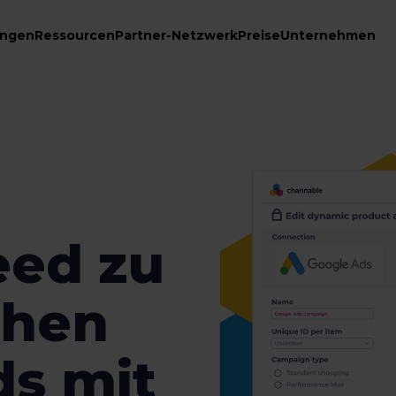
ungen
Ressourcen
Partner-Netzwerk
Preise
Unternehmen
eed zu
chen
ds mit