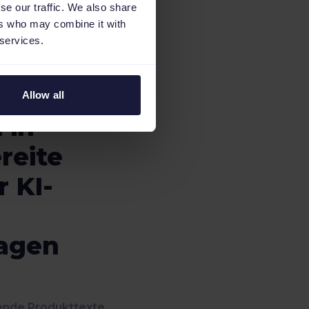
se our traffic. We also share
ers who may combine it with
 services.
e
Allow all
 in
reite
r KI-
agen
ende Produkttexte