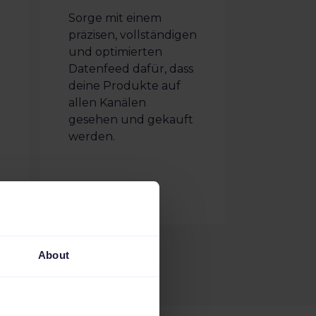
Sorge mit einem
präzisen, vollständigen
und optimierten
Datenfeed dafür, dass
deine Produkte auf
allen Kanälen
gesehen und gekauft
werden.
About