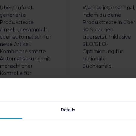
Überprüfe KI-
Wachse international,
generierte
indem du deine
Produkttexte
Produkttexte in über
einzeln, gesammelt
50 Sprachen
oder automatisch für
übersetzt. Inklusive
neue Artikel.
SEO/GEO-
Kombiniere smarte
Optimierung für
Automatisierung mit
regionale
menschlicher
Suchkanäle.
Kontrolle für
hochwertige Listings.
Details