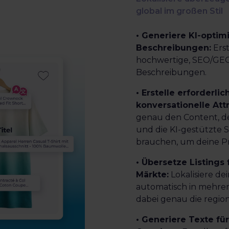
global im großen Stil
• Generiere KI-optimi
Beschreibungen:
Ers
hochwertige, SEO/GEO
Beschreibungen.
• Erstelle erforderli
konversationelle Attr
genau den Content, de
und die KI-gestützte 
brauchen, um deine P
• Übersetze Listings 
Märkte:
Lokalisiere de
automatisch in mehrer
dabei genau die region
• Generiere Texte für