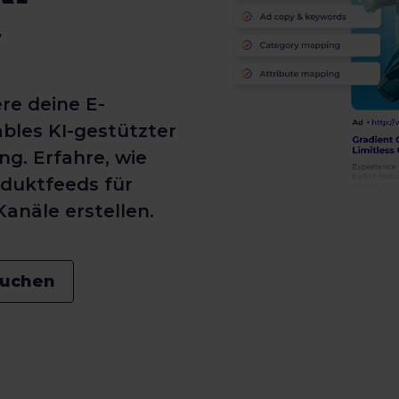
y
re deine E-
les KI-gestützter
g. Erfahre, wie
oduktfeeds für
Kanäle erstellen.
uchen