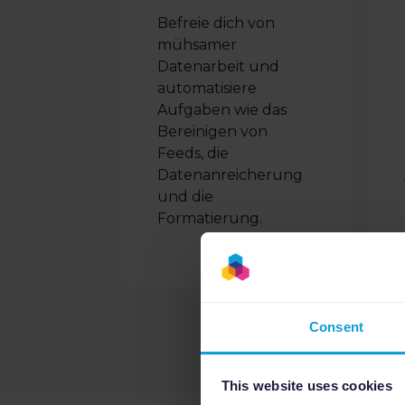
Befreie dich von
mühsamer
Datenarbeit und
automatisiere
Aufgaben wie das
Bereinigen von
Feeds, die
Datenanreicherung
und die
Formatierung.
Consent
This website uses cookies