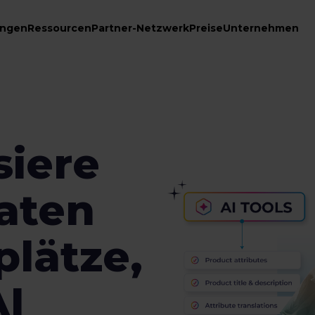
ungen
Ressourcen
Partner-Netzwerk
Preise
Unternehmen
siere
aten
plätze,
AI