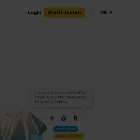
Login
DE
Gratis testen
EN
NL
FR
ES
IT