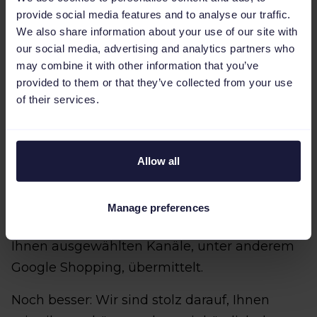
Channable werden die Daten jeder Feed-
provide social media features and to analyse our traffic.
Verbindung standardmäßig einmal pro Tag
We also share information about your use of our site with
aktualisiert. Gerade jetzt, im geschäftigsten E-
our social media, advertising and analytics partners who
Commerce-Quartal des Jahres, das auf mehr
may combine it with other information that you’ve
provided to them or that they’ve collected from your use
Händlerandrang im Shopping Tab trifft,
of their services.
können häufigere Updates Ihrer
Marketingkanäle den entscheidenden
Unterschied ausmachen.
Allow all
Unsere Lösung sind “Extra Runs”!
Mit Extra
Runs werden Ihre Daten mehrmals täglich
Manage preferences
(bis zu stündlich) abgerufen und an die von
Ihnen ausgewählten Kanäle, unter anderem
Google Shopping, übermittelt.
Noch besser: Wir sind stolz darauf, Ihnen