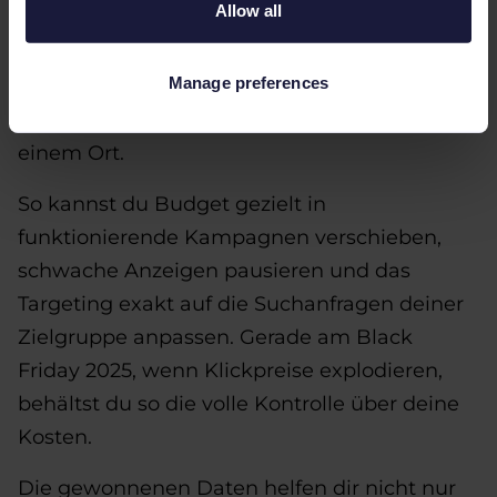
Allow all
Entscheidend ist, jederzeit zu wissen, welche
Produkte performen – und welche nicht. Mit
Manage preferences
den Analytics von Channable siehst du die
Ergebnisse all deiner Kanäle übersichtlich an
einem Ort.
So kannst du Budget gezielt in
funktionierende Kampagnen verschieben,
schwache Anzeigen pausieren und das
Targeting exakt auf die Suchanfragen deiner
Zielgruppe anpassen. Gerade am Black
Friday 2025, wenn Klickpreise explodieren,
behältst du so die volle Kontrolle über deine
Kosten.
Die gewonnenen Daten helfen dir nicht nur