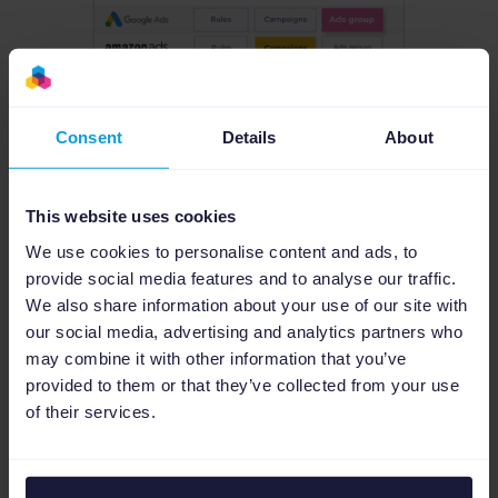
Consent
Details
About
This website uses cookies
We use cookies to personalise content and ads, to
provide social media features and to analyse our traffic.
We also share information about your use of our site with
Ad-Performance auf allen Kanälen
our social media, advertising and analytics partners who
im Blick behalten
may combine it with other information that you’ve
provided to them or that they’ve collected from your use
of their services.
Ob bei einer
Amazon-PPC-Kampagne
oder
beim Optimieren deiner Google Ads, um den
Google Ad Best Practices
zu folgen: