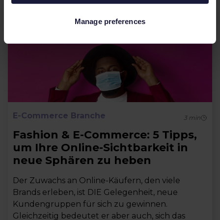
Manage preferences
E-Commerce Branche
3
min
Fashion & E-Commerce: 5 Tipps,
um Ihre Online-Sichtbarkeit in
neue Sphären zu heben
Der Zuwachs an Online-Käufern, den viele
Brands erleben, ist DIE Gelegenheit, neue
Kundengruppen für sich zu gewinnen.
Gleichzeitig bedeutet er aber auch, sich das