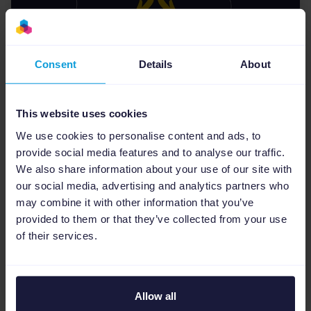
Consent
Details
About
This website uses cookies
E-Commerce Branche
1
min
We use cookies to personalise content and ads, to
Valentinstag ist nicht nur für
provide social media features and to analyse our traffic.
Verliebte [infographic]
We also share information about your use of our site with
our social media, advertising and analytics partners who
Channable hilt Ihnen dabei, Ihren Webshop
may combine it with other information that you’ve
rechtzeitig für das nächste wichtige Datum im E-
provided to them or that they’ve collected from your use
Commerce vorzubereiten: Valentinstag! Nicht
of their services.
relevant für Sie? Zeit zum Umdenken! Erfahren
Sie, wie Sie Ihren U...
Allow all