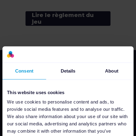
Lire le règlement du
jeu
Consent
Details
About
This website uses cookies
We use cookies to personalise content and ads, to
Why Channable
provide social media features and to analyse our traffic.
We also share information about your use of our site with
For retailers
our social media, advertising and analytics partners who
For agencies
may combine it with other information that you’ve