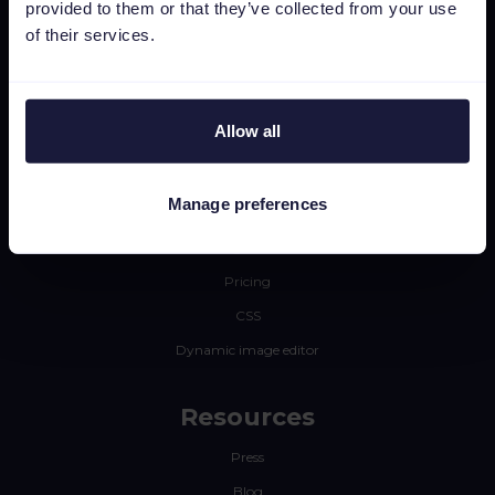
For brands
provided to them or that they’ve collected from your use
of their services.
Platform
Feed Management
Allow all
PPC Optimization
Marketplace Integration
Manage preferences
Insights & Analytics
Integrations
Pricing
CSS
Dynamic image editor
Resources
Press
Blog