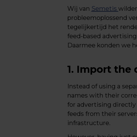
Wij van
Semetis
wilde
probleemoplossend ver
tegelijkertijd het ren
feed-based advertisin
Daarmee konden we he
1. Import the
Instead of using a sepa
names with their corre
for advertising direct
feeds from their server
infrastructure.