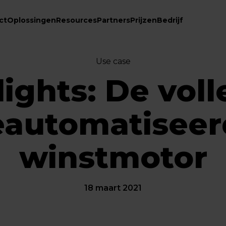
ct
Oplossingen
Resources
Partners
Prijzen
Bedrijf
Use case
ights: De voll
eautomatiseer
winstmotor
18 maart 2021