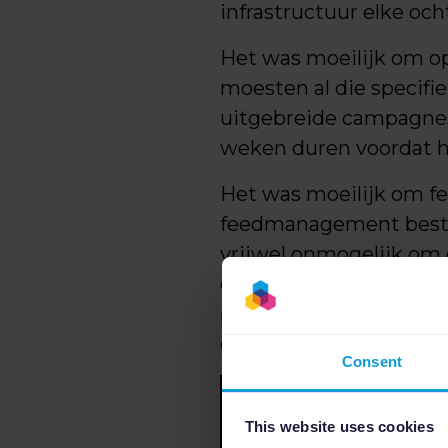
infrastructuur elke oc
Het was moeilijk om op
moesten al die specif
uitgebreide campagnes
weken duren voordat het
Het was moeilijk om fe
feedmanagement beston
vrijwel onmogelijk om
campagne door de tijd h
promotieboodschappen 
geïmplementeerd.
Consent
This website uses cookies