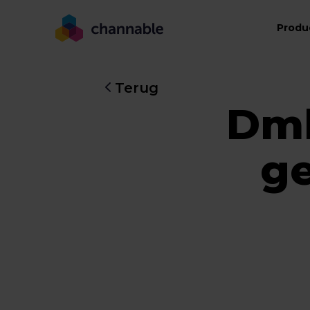
Produ
Terug
Dml
g