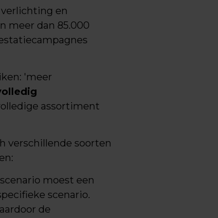
verlichting en
en meer dan 85.000
prestatiecampagnes
iken: 'meer
olledig
volledige assortiment
h verschillende soorten
en:
gscenario moest een
ecifieke scenario.
aardoor de