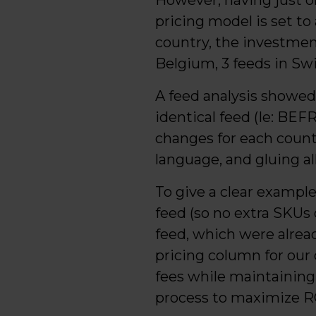
However, having just o
pricing model is set t
country, the investment
Belgium, 3 feeds in Swi
A feed analysis showed
identical feed (Ie: BEF
changes for each count
language, and gluing all
To give a clear exampl
feed (so no extra SKUs
feed, which were alrea
pricing column for our
fees while maintaining 
process to maximize R