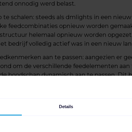
htend onnodig werd belast.
 te schalen: steeds als dmlights in een nieuw
ieke feedcombinaties opnieuw worden gemaa
tructuur helemaal opnieuw worden opgezet.
 bedrijf volledig actief was in een nieuw lan
edkenmerken aan te passen: aangezien er gee
d om de verschillende feedelementen aan t
 de boodschap dynamisch aan te passen. Dit 
een nogal statisch bleef en dat gebruiksscenar
moeilijk consistent in de accounts konden
Details