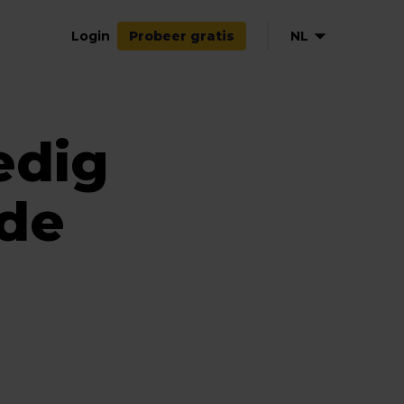
Login
NL
Probeer gratis
EN
DE
edig
FR
ES
IT
de