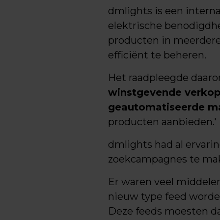
dmlights is een intern
elektrische benodigdhe
producten in meerdere
efficiënt te beheren.
Het raadpleegde daaro
winstgevende verko
geautomatiseerde m
producten aanbieden.'
dmlights had al ervari
zoekcampagnes te make
Er waren veel middelen
nieuw type feed worden
Deze feeds moesten da