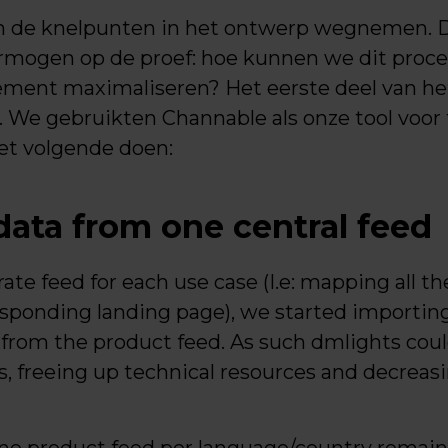
n de knelpunten in het ontwerp wegnemen. 
mogen op de proef: hoe kunnen we dit proce
dement maximaliseren? Het eerste deel van het
g. We gebruikten Channable als onze tool vo
t volgende doen:
 data from one central feed
rate feed for each use case (I.e: mapping all t
sponding landing page), we started importing
ly from the product feed. As such dmlights cou
s, freeing up technical resources and decreasi