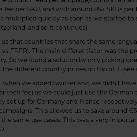
ne product feed per language/country remain
o a fee per SKU, and with around 85k SKUs per
 multiplied quickly as soon as we started to sc
tzerland, and so it continues).
 us that countries that share the same langu
R vs FRFR). The main differentiator was the pro
ry. So we found a solution by only picking on
 the different country prices on top of it (see 
e: when we added Switzerland, we didn’t have 
 or tech fee) as we could just use the German
dy set up for Germany and France respectively
 campaigns. This allowed us to save around €5
the same use cases. This was a very important 
OI.