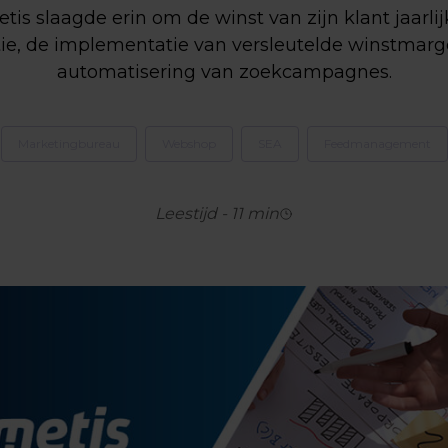
is slaagde erin om de winst van zijn klant jaarli
tie, de implementatie van versleutelde winstmar
automatisering van zoekcampagnes.
Marketingbureau
Webshop
SEA
Feedmanagement
Leestijd
-
11
min