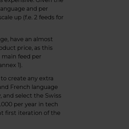
s expensive. Given the
 language and per
ale up (f.e. 2 feeds for
age, have an almost
duct price, as this
e main feed per
annex 1).
to create any extra
 and French language
, and select the Swiss
.000 per year in tech
first iteration of the