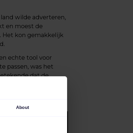
 land wilde adverteren,
kt en moest de
 Het kon gemakkelijk
d.
n echte tool voor
e passen, was het
betekende dat de
io's zoals tijdelijke
 worden
About