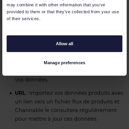
may combine it with other information that you’ve
provided to them or that they’ve collected from your use
Intégration directe
: Intégrez votre
of their services.
boutique Shopify, WooCommerce,
Magento ou autre boutique e-commerce
à Channable par le biais d’un plugin ou
Allow all
d’une application.
Importation de données
: Utilisez un
Manage preferences
fichier texte, Ve XML, CSV pour importer
vos données.
URL
: Importez vos données produits avec
un lien vers un fichier flux de produits et
Channable le consultera régulièrement
pour mettre à jour ces données.