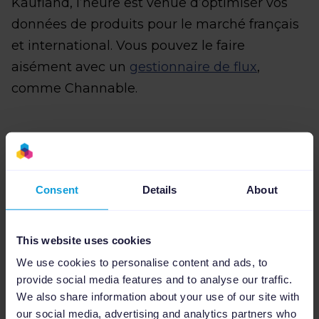
Kaufland, l’heure est venue d’optimiser vos
données de produits pour le marché français
et international. Vous pouvez le faire
aisément avec un
gestionnaire de flux
,
comme Channable.
1. Importez vos données produits
Consent
Details
About
Pour pouvoir optimiser vos données produits
selon les exigences de Kaufland, intégrez-les
This website uses cookies
d’abord à Channable. Importez donc vos
We use cookies to personalise content and ads, to
données produits dans Channable via l’une
provide social media features and to analyse our traffic.
des sources suivantes :
We also share information about your use of our site with
our social media, advertising and analytics partners who