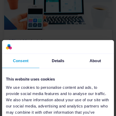
API et Marketplaces
Facebook Shops : pourquoi
intégrer la fonctionnalité à
Consent
Details
About
votre stratégie marketing ?
Au mois de mai 2020, Facebook a annoncé le
This website uses cookies
lancement de sa toute nouvelle fonctionnalité :
We use cookies to personalise content and ads, to
les Facebook Shops. Objectif : profiter de l’essor
provide social media features and to analyse our traffic.
du e-com...
We also share information about your use of our site with
our social media, advertising and analytics partners who
may combine it with other information that you’ve