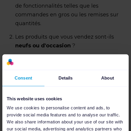
de fonctionnalités telles que les
commandes en gros ou les remises sur
quantités.
Les produits que vous vendez sont-ils
neufs ou d'occasion
?
Où se trouvent vos
concurrents
? Pensez
à une catégorie générale de produits, pas
aux noms de vos concurrents.
Consent
Details
About
Comparez la
structure tarifaire des
différentes marketplaces
. Faut-il payer
This website uses cookies
des frais d'inscription ? Faut-il verser un
We use cookies to personalise content and ads, to
provide social media features and to analyse our traffic.
pourcentage du prix de vente final ? Y a-t-
We also share information about your use of our site with
il des remises aux commerçants
our social media, advertising and analytics partners who