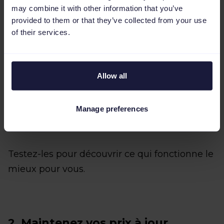
professionnels ?
may combine it with other information that you’ve
provided to them or that they’ve collected from your use
Comparez les
services de logistique et
of their services.
d'assistance
aux vendeurs.
La marketplace que vous avez
Allow all
sélectionnée jouit-elle d'une
bonne
réputation
?
Manage preferences
Quel type de
sécurité
offre-t-elle ?
Testez-les pour découvrir ce qui fonctionne le
mieux pour vous.
2. Maintenez vos prix à jour