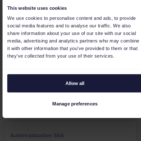
vous intéresser
This website uses cookies
We use cookies to personalise content and ads, to provide
social media features and to analyse our traffic. We also
E-commerce multicanal
share information about your use of our site with our social
media, advertising and analytics partners who may combine
L’importance d’un bon outil
it with other information that you’ve provided to them or that
marketing pour maximiser le
they’ve collected from your use of their services.
ROI de vos clients pendant le
Black Friday
Nous avons tous déjà assisté à ces scènes
Allow all
d’hystérie dans les boutiques pendant le week-
end du Black Friday. Ce dont nous n’avons
cependant pas consci...
Manage preferences
Automatisation SEA