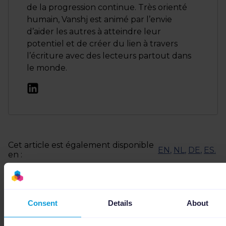
de la progression continue. Très orienté
humain, Vanshj est animé par l’envie
d’aider les autres à atteindre leur
potentiel et de créer du lien à travers
l’écriture avec des lecteurs partout dans
le monde.
Cet article est également disponible
EN
,
NL
,
DE
,
ES
.
en :
Consent
Details
About
Ces articles pourraient aussi