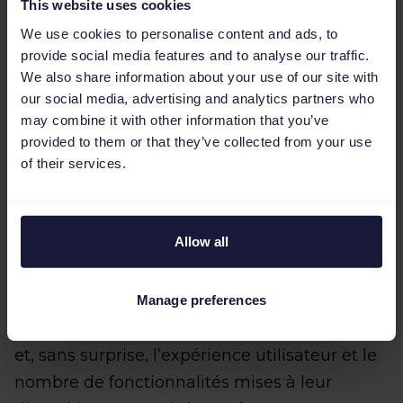
This website uses cookies
We use cookies to personalise content and ads, to
provide social media features and to analyse our traffic.
We also share information about your use of our site with
our social media, advertising and analytics partners who
Prenons l'exemple de l’iPhone. Comment
may combine it with other information that you’ve
arrive-t-il à se démarquer ? Grâce à l’interface
provided to them or that they’ve collected from your use
of their services.
intuitive de son système d'exploitation et sa
capacité à utiliser un grand nombre
d'applications optimisées de haute qualité.
Allow all
C'est la même chose avec les logiciels. Nous
avons mené une enquête auprès de 80
agences marketing pour connaître les
Manage preferences
spécificités les plus importantes à leurs yeux
et, sans surprise, l’expérience utilisateur et le
nombre de fonctionnalités mises à leur