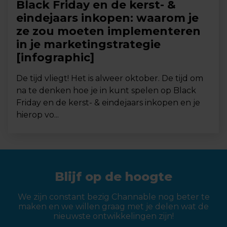
Black Friday en de kerst- &
eindejaars inkopen: waarom je
ze zou moeten implementeren
in je marketingstrategie
[infographic]
De tijd vliegt! Het is alweer oktober. De tijd om
na te denken hoe je in kunt spelen op Black
Friday en de kerst- & eindejaars inkopen en je
hierop vo...
Blijf op de hoogte
We zijn constant bezig Channable nog beter te
maken en we willen graag met je delen wat de
nieuwste ontwikkelingen zijn!