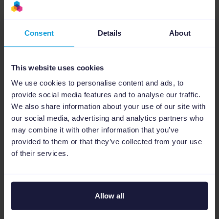
Consent
Details
About
This website uses cookies
We use cookies to personalise content and ads, to
provide social media features and to analyse our traffic.
We also share information about your use of our site with
our social media, advertising and analytics partners who
Multichannel eCommerce
may combine it with other information that you’ve
provided to them or that they’ve collected from your use
Zo haal je het meeste uit Cyber
of their services.
Week II en eindig je je fiscale
jaar sterk.
Retailers zijn meer dan bekend met Cyber 5, de
Allow all
vijfdaagse periode die loopt van Thanksgiving
en Black Friday tot Cyber Monday, en die