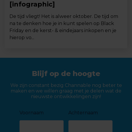
[infographic]
De tijd vliegt! Het is alweer oktober. De tijd om
na te denken hoe je in kunt spelen op Black
Friday en de kerst- & eindejaars inkopen en je
hierop vo...
Blijf op de hoogte
We zijn constant bezig Channable nog beter te
maken en we willen graag met je delen wat de
nieuwste ontwikkelingen zijn!
Voornaam
Achternaam