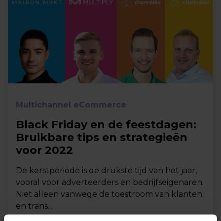
Multichannel eCommerce
Black Friday en de feestdagen:
Bruikbare tips en strategieën
voor 2022
De kerstperiode is de drukste tijd van het jaar,
vooral voor adverteerders en bedrijfseigenaren.
Niet alleen vanwege de toestroom van klanten
en trans...