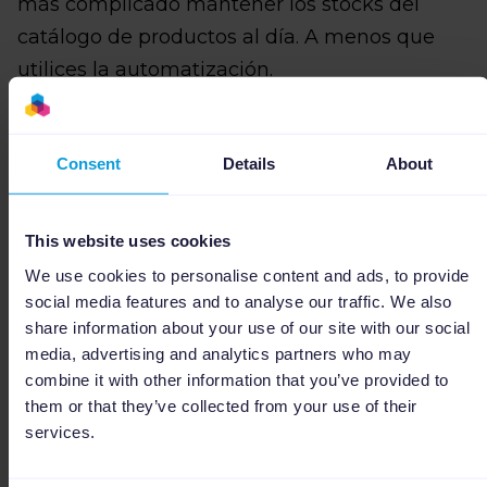
más complicado mantener los stocks del
catálogo de productos al día. A menos que
utilices la automatización.
La
conexión de pedidos
puede ayudarte a
tener el stock de todos tus productos bajo
Consent
Details
About
control. Al poder sincronizar los pedidos
desde Amazon, eBay o Google Shopping con
This website uses cookies
tu tienda online, puedes tener un control
We use cookies to personalise content and ads, to provide
absoluto sobre los niveles de stock de tu
social media features and to analyse our traffic. We also
catálogo. Así, los anuncios de los productos
share information about your use of our site with our social
sin stock se pausarán automáticamente en
media, advertising and analytics partners who may
Google Ads o Microsoft Advertising.
combine it with other information that you’ve provided to
them or that they’ve collected from your use of their
services.