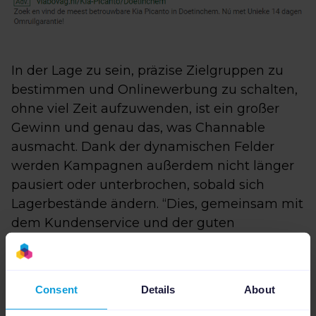
In der Lage zu sein, präzise Zielgruppen zu
bestimmen und Onlinewerbung zu schalten,
ohne viel Zeit aufzuwenden, ist ein großer
Gewinn und genau das, was Channable
ausmacht. Dank der dynamischen Felder
werden Kampagnen außerdem nicht länger
pausiert oder unterbrochen, sobald sich
Lagerbestände ändern. “Dies, gemeinsam mit
dem Kundenservice und der guten
Zusammenarbeit, macht Channable
einzigartig und zu einem Must-Have für
Unternehmen mit großen Datenmengen
Consent
Details
About
oder fluktuierenden Beständen”, so René.