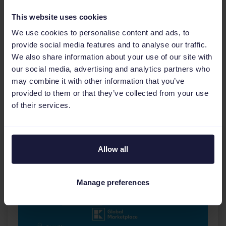
Wenn das nach einer Lösung für Sie und Ihr
This website uses cookies
Unternehmen klingt, freut Channable sich auf
We use cookies to personalise content and ads, to
ein persönliches Gespräch. Ihr Testaccount ist
provide social media features and to analyse our traffic.
nur einen
Klick entfernt
und bleibt kostenlos,
We also share information about your use of our site with
bis Sie ihn selbst freischalten.
our social media, advertising and analytics partners who
may combine it with other information that you’ve
Vanshj Seth
provided to them or that they’ve collected from your use
of their services.
Allow all
Manage preferences