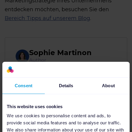
Marketingstrategie Ihres Unternehmens
entdecken möchten, besuchen Sie den
Bereich Tipps auf unserem Blog
.
Sophie Martinon
Author
Sophie Martinon ist Senior Product
Marketing Managerin bei Channable. Sie
Consent
Details
About
leitet die Go-to-Market-Strategie für
Channable Creatives und den Dynamic
Image Editor, der speziell für Social-Media-
This website uses cookies
und Multichannel-Kampagnen entwickelt
wurde. Mit über einem Jahrzehnt
We use cookies to personalise content and ads, to
Erfahrung in den Bereichen Advertising
provide social media features and to analyse our traffic.
Networks, SaaS und E-Commerce bringt
We also share information about your use of our site with