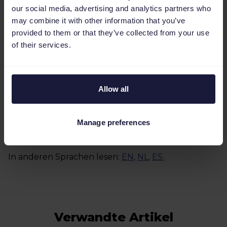
Sophie eine einzigartige Kombination aus
our social media, advertising and analytics partners who
strategischer Vision und praktischer
may combine it with other information that you’ve
Umsetzung mit sich. Sie hat eine
provided to them or that they’ve collected from your use
Leidenschaft dafür, komplexe Features in
of their services.
klare, überzeugende Storys zu
übersetzen, um sie für Werbetreibende
auf allen Ebenen zugänglich zu machen.
Allow all
Manage preferences
In anderen Sprachen lesen:
EN
,
NL
,
ES
.
Verwandte Artikel