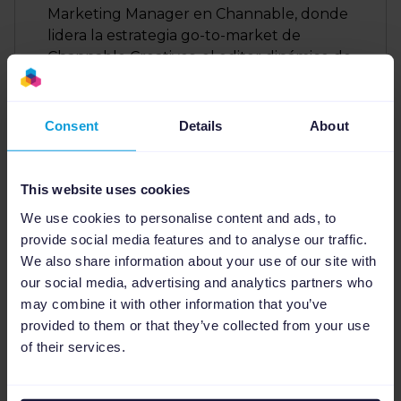
Marketing Manager en Channable, donde
lidera la estrategia go-to-market de
Channable Creatives, el editor dinámico de
imágenes diseñado para campañas sociales
y multicanal. Con más de una década de
experiencia en publicidad, SaaS y
Consent
Details
About
eCommerce, combina visión estratégica
con ejecución práctica. Le apasiona
transformar capacidades técnicas
This website uses cookies
complejas en mensajes claros y accesibles
We use cookies to personalise content and ads, to
para marketers de todos los niveles.
provide social media features and to analyse our traffic.
We also share information about your use of our site with
our social media, advertising and analytics partners who
may combine it with other information that you’ve
provided to them or that they’ve collected from your use
of their services.
Leer en otros idiomas:
EN
,
NL
,
DE
.