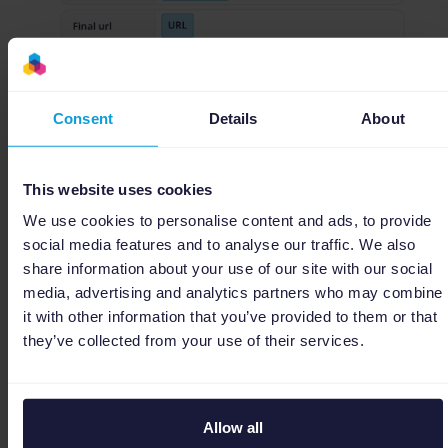
Consent
Details
About
This website uses cookies
We use cookies to personalise content and ads, to provide
Durch die tägliche Aktualisierung der Daten
social media features and to analyse our traffic. We also
share information about your use of our site with our social
und Anzeigen werden immer die richtigen
media, advertising and analytics partners who may combine
und aktuellsten Informationen übermittelt.
it with other information that you’ve provided to them or that
Darüber hinaus können Regeln
they’ve collected from your use of their services.
implementiert werden, um sicherzustellen,
dass kaum verfügbare oder unerwünschte
Angebote ausgeschlossen und die
Allow all