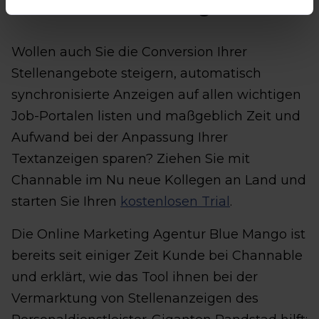
Jobs bewerben leicht gemacht
Wollen auch Sie die Conversion Ihrer
Stellenangebote steigern, automatisch
synchronisierte Anzeigen auf allen wichtigen
Job-Portalen listen und maßgeblich Zeit und
Aufwand bei der Anpassung Ihrer
Textanzeigen sparen? Ziehen Sie mit
Channable im Nu neue Kollegen an Land und
starten Sie Ihren
kostenlosen Trial
.
Die Online Marketing Agentur Blue Mango ist
bereits seit einiger Zeit Kunde bei Channable
und erklärt, wie das Tool ihnen bei der
Vermarktung von Stellenanzeigen des