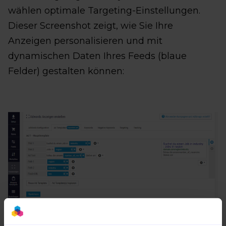
wählen optimale Targeting-Einstellungen.
Dieser Screenshot zeigt, wie Sie Ihre
Anzeigen personalisieren und mit
dynamischen Daten Ihres Feeds (blaue
Felder) gestalten können: