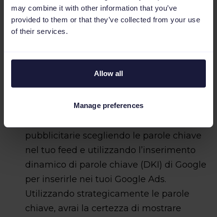
may combine it with other information that you’ve
un tuo cliente felice.
provided to them or that they’ve collected from your use
of their services.
Per creare una campagna di retargeting
efficace, ti consigliamo due strategie:
Allow all
Soffermati sulle parole chiave di
Manage preferences
ricerca
: Con il giusto strumento PPC, puoi
automatizzare le tue campagne
pubblicitarie scegliendo le parole chiave
nel tuo feed e utilizzando l’inserimento
dinamico di parole chiave (DKI) di Google
per inserirle nei tuoi Google Ads.
Utilizzando strategicamente le parole
chiave, avrai la certezza di mostrare