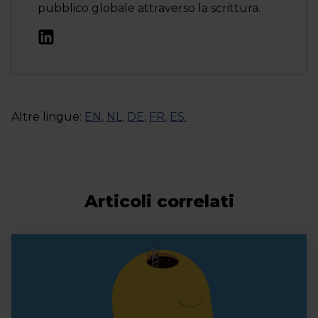
pubblico globale attraverso la scrittura.
Altre lingue:
EN
,
NL
,
DE
,
FR
,
ES
.
Articoli correlati