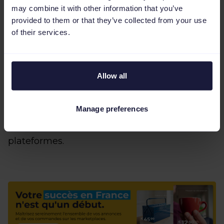
Leroy Merlin
may combine it with other information that you’ve
provided to them or that they’ve collected from your use
Rakuten
of their services.
Vendre sur les marketplaces en France offre
Allow all
des opportunités intéressantes pour les
commerçants, mais cela pose également des
Manage preferences
défis, en particulier en ce qui concerne la
gestion des commandes sur plusieurs
plateformes.