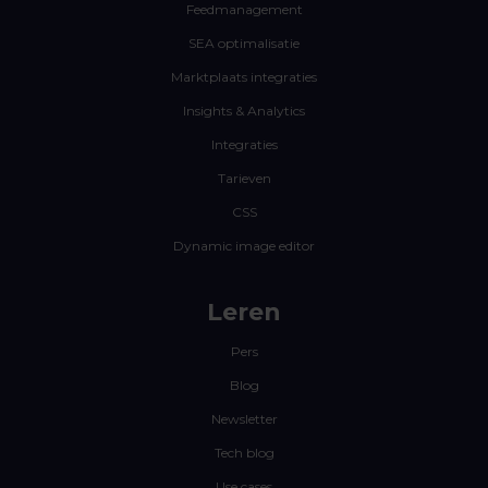
Feedmanagement
SEA optimalisatie
Marktplaats integraties
Insights & Analytics
Integraties
Tarieven
CSS
Dynamic image editor
Leren
Pers
Blog
Newsletter
Tech blog
Use cases