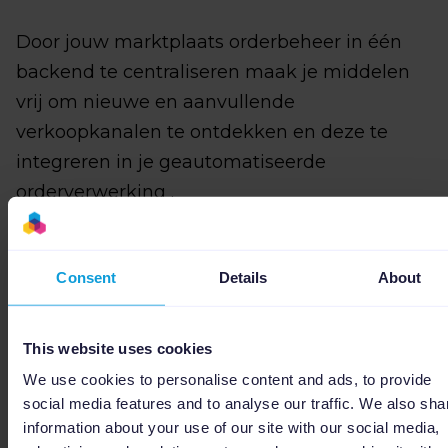
Door jouw marktplaats orderbeheer in één
backend te centraliseren maak je middelen
vrij om nieuwe en aanvullende
verkoopkanalen te ontdekken en deze te
integreren in je geautomatiseerde
orderverwerking .
Consent
Details
About
3. Minder fouten bij
marktplaatsbestellingen zorgt
This website uses cookies
voor meer tevreden klanten
We use cookies to personalise content and ads, to provide
social media features and to analyse our traffic. We also sha
Je vermijdt marktplaatsadvertenties en
information about your use of our site with our social media,