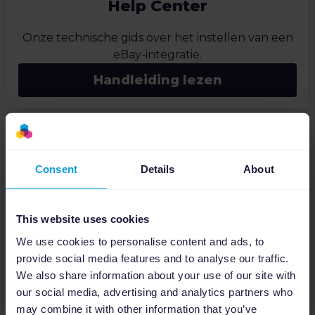
Help Center
Onze technische gids over het instellen van een
eBay-integratie.
Handleiding lezen
Consent
Details
About
Ondersteuning
This website uses cookies
Van eenvoudige vragen tot complexe
problemen, ons toegewijde supportteam is er om
We use cookies to personalise content and ads, to
je op weg te helpen.
provide social media features and to analyse our traffic.
We also share information about your use of our site with
Praat met een expert
our social media, advertising and analytics partners who
may combine it with other information that you’ve