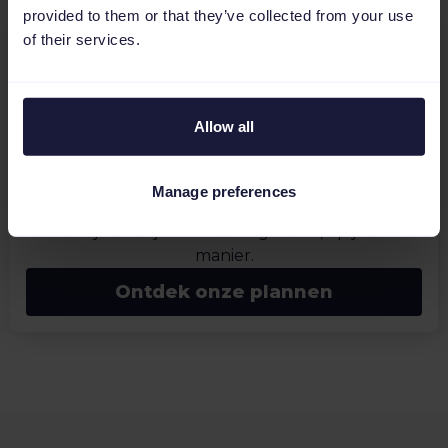
provided to them or that they’ve collected from your use
of their services.
Schaalbare prijzen
Allow all
Kies het abonnement dat werkt voor jouw
bedrijf. Kies voor een maandabonnement zonder
Manage preferences
verplichtingen, zodat je altijd met een gerust
hart je bedrijf kunt laten groeien, op jouw
manier.
Ontdek onze plannen