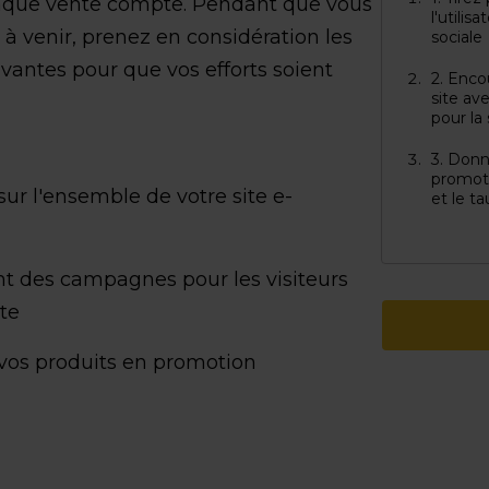
chaque vente compte. Pendant que vous
l'utili
 à venir, prenez en considération les
sociale
ivantes pour que vos efforts soient
2. Encou
site av
pour la
3. Donne
promot
ur l'ensemble de votre site e-
et le t
 des campagnes pour les visiteurs
ite
e vos produits en promotion