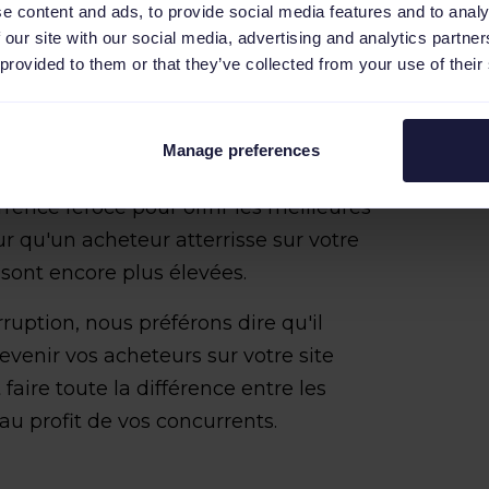
e content and ads, to provide social media features and to analy
s à rester sur votre site avec
 our site with our social media, advertising and analytics partn
 provided to them or that they’ve collected from your use of their
pté pour la saison des fêtes
eux acheteurs sont indécis lorsqu'il
Manage preferences
. Mais pendant la période des fêtes, où
rence féroce pour offrir les meilleures
ur qu'un acheteur atterrisse sur votre
 sont encore plus élevées.
rruption, nous préférons dire qu'il
e revenir vos acheteurs sur votre site
aire toute la différence entre les
 au profit de vos concurrents.