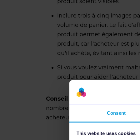
produit soient visibles.
Inclure trois à cinq images 
volume de panier. Le fait d'a
produit permet également de 
produit, car l'acheteur est p
qu'il achète, évitant ainsi le
Si vous voulez vraiment maîtr
produit pour aider l'acheteur 
Conseil de pro
: la photographie 
nombreuses façons dont vous pou
Consent
acheteurs.
This website uses cookies