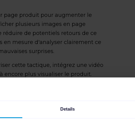
par page produit pour augmenter le
fficher plusieurs images en page
réduire de potentiels retours de ce
lus en mesure d'analyser clairement ce
s mauvaises surprises.
iser cette tactique, intégrez une vidéo
à encore plus visualiser le produit.
générée par l'utilisateur est l'une des
vez présenter vos produits aux
Details