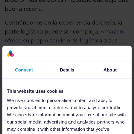
mucho más barato es imposible que deje una
buena reseña.
Centrándonos en la experiencia de envío, la
parte logística puede ser compleja.
Amazon
ofrece su propio servicio de logística
a sus
clientes. Depende de ti evaluar sus costes y
beneficios.
Consent
Details
About
Empresas como
Qapla
permiten que pedidos
recibidos en marketplaces como Amazon,
eBay, Privalia, Carrefour, Spartoo, ManoMano
This website uses cookies
o Cdiscount se gestionen desde un solo lugar.
We use cookies to personalise content and ads, to
provide social media features and to analyse our traffic.
De esta forma el vendedor puede hacer un
We also share information about your use of our site with
mejor seguimiento del envío y proporcionar
our social media, advertising and analytics partners who
una mejor experiencia de usuario, evitando
may combine it with other information that you’ve