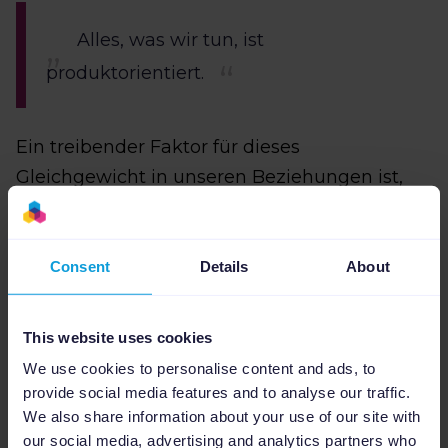
Alles, was wir tun, ist
produktorientiert.
Ein treibender Faktor für dieses
Gleichgewicht in unseren Beziehungen ist,
dass alles, was wir tun, produktorientiert ist.
Wir lassen unsere Fähigkeiten für sich
sprechen, wir haben keine
Consent
Details
About
VertriebsmitarbeiterInnen und wir haben
keinen CEO oder Manager von außerhalb der
This website uses cookies
Branche.
We use cookies to personalise content and ads, to
provide social media features and to analyse our traffic.
Jeder im Unternehmen kennt sich mit E-
We also share information about your use of our site with
Commerce aus und kennt die
our social media, advertising and analytics partners who