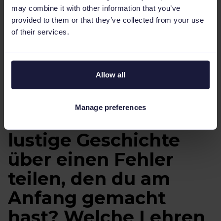
Schwierigkeiten, mit denen viele Digital
may combine it with other information that you’ve
provided to them or that they’ve collected from your use
Native Brands konfrontiert sind. Einfach
of their services.
ausgedrückt: Wir ermöglichen es unseren
KundInnen, fundierte Entscheidungen zu
treffen und so bessere Ergebnisse zu erzielen.
Allow all
Manage preferences
Kannst du eine
lustige Geschichte
über einen Fehler
teilen, den du am
Anfang gemacht
hast? Welche Lehren