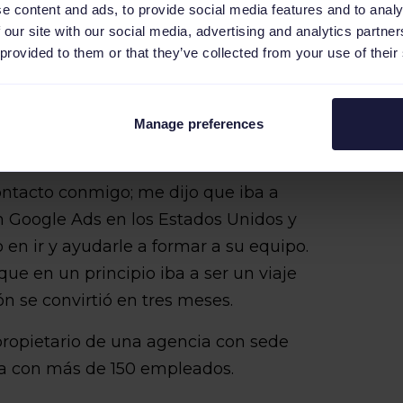
e content and ads, to provide social media features and to analy
 our site with our social media, advertising and analytics partn
 provided to them or that they’ve collected from your use of their
Manage preferences
ntacto conmigo; me dijo que iba a
n Google Ads en los Estados Unidos y
 en ir y ayudarle a formar a su equipo.
 que en un principio iba a ser un viaje
 se convirtió en tres meses.
r propietario de una agencia con sede
ua con más de 150 empleados.