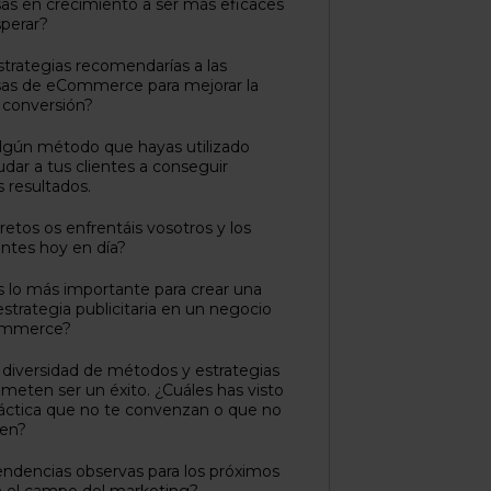
s en crecimiento a ser más eficaces
sperar?
trategias recomendarías a las
as de eCommerce para mejorar la
 conversión?
lgún método que hayas utilizado
udar a tus clientes a conseguir
 resultados.
retos os enfrentáis vosotros y los
ntes hoy en día?
 lo más importante para crear una
strategia publicitaria en un negocio
ommerce?
 diversidad de métodos y estrategias
meten ser un éxito. ¿Cuáles has visto
ráctica que no te convenzan o que no
nen?
ndencias observas para los próximos