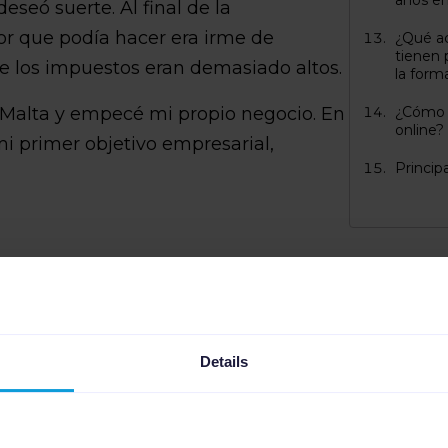
años en
seó suerte. Al final de la
or que podía hacer era irme de
¿Qué ac
tienen 
 los impuestos eran demasiado altos.
la for
Malta y empecé mi propio negocio. En
¿Cómo p
online?
mi primer objetivo empresarial,
Princip
Details