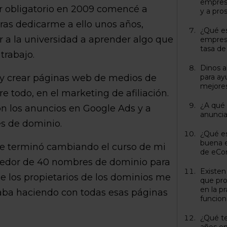
empresa
ar obligatorio en 2009 comencé a
y a pro
 Tras dedicarme a ello unos años,
¿Qué es
r a la universidad a aprender algo que
empres
tasa de
trabajo.
Dinos a
o y crear páginas web de medios de
para ay
mejores
 todo, en el marketing de afiliación.
¿A qué 
n los anuncios en Google Ads y a
anuncia
s de dominio.
¿Qué es
buena e
ue terminó cambiando el curso de mi
de eC
dedor de 40 nombres de dominio para
Existen
de los propietarios de los dominios me
que pro
en la p
aba haciendo con todas esas páginas
funcio
¿Qué te