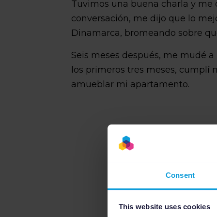
Tuvimos una buena charla y me de
conversación, me dijo que lo mej
Dinamarca, bromeando sobre que
Seis meses después, me mudé a 
los primeros tres meses, cumplí 
amueblar mi apartamento.
Consent
This website uses cookies