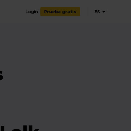
Login
ES
Prueba gratis
EN
NL
DE
FR
s