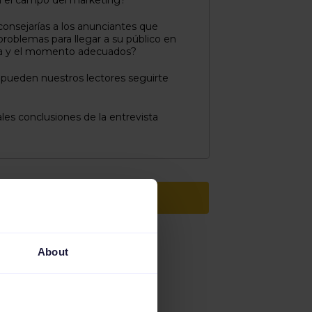
 el campo del marketing?
onsejarías a los anunciantes que
problemas para llegar a su público en
ma y el momento adecuados?
ueden nuestros lectores seguirte
ales conclusiones de la entrevista
Solicita una demo
About