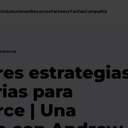
cto
Soluciones
Recursos
Partners
Tarifas
Compañía
ommerce
es estrategia
rias para
ce | Una