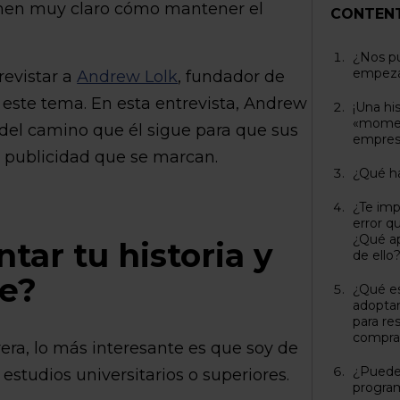
tienen muy claro cómo mantener el
CONTEN
¿Nos pu
empeza
revistar a
Andrew Lolk
, fundador de
e este tema. En esta entrevista, Andrew
¡Una his
«moment
 del camino que él sigue para que sus
empres
e publicidad que se marcan.
¿Qué ha
¿Te imp
error 
¿Qué ap
tar tu historia y
de ello
e?
¿Qué es
adopta
para re
compras
rrera, lo más interesante es que soy de
¿Puede
studios universitarios o superiores.
program