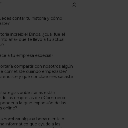
T
edes contar tu historia y cómo
ste?
toria increíble! Dinos, ¿cuál fue el
o aha» que te llevo a tu actual
a?
ce a tu empresa especial?
ortaría compartir con nosotros algún
que cometiste cuando empezaste?
rendiste y qué conclusiones sacaste
?
trategias publicitarias están
ndo las empresas de eCommerce
sponder a la gran expansión de las
 online?
s nombrar alguna herramienta o
a informático que ayude a las