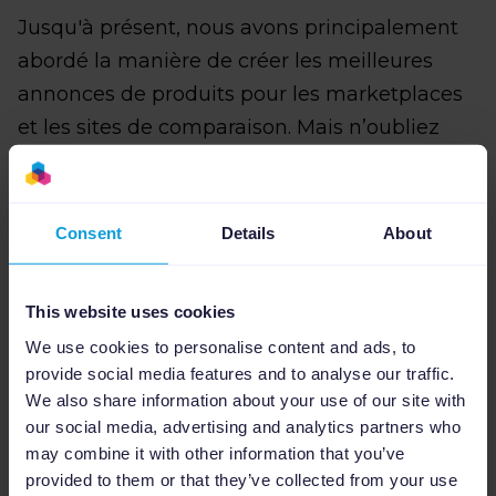
Jusqu'à présent, nous avons principalement
abordé la manière de créer les meilleures
annonces de produits pour les marketplaces
et les sites de comparaison. Mais n’oubliez
pas le retargeting dans votre stratégie
multicanal ! Les intégrateurs de flux e-
commerce peuvent vous aider à créer des
Consent
Details
About
flux pour les plateformes affiliées et, en fin de
compte, à économiser beaucoup de temps.
This website uses cookies
Imaginez qu'un client potentiel visite votre
We use cookies to personalise content and ads, to
site e-commerce et achète un appareil photo.
provide social media features and to analyse our traffic.
Avec l'aide de plateformes d'affiliation ou de
We also share information about your use of our site with
réseaux display, vous pourrez cibler ce
our social media, advertising and analytics partners who
may combine it with other information that you’ve
visiteur après son achat avec des publicités
provided to them or that they’ve collected from your use
sur des objectifs ou des cartes SD. Chaque