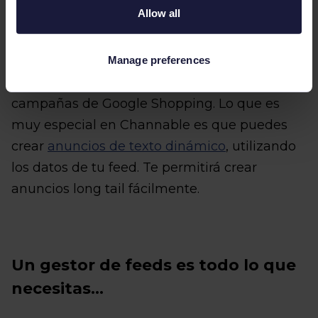
Allow all
Un gestor de feeds te puede ayudar a
organizar y estructurar tus anuncios de texto
Manage preferences
de Google Ads y Bing Ads, así como tus
campañas de Google Shopping. Lo que es
muy especial en Channable es que puedes
crear
anuncios de texto dinámico
, utilizando
los datos de tu feed. Te permitirá crear
anuncios long tail fácilmente.
Un gestor de feeds es todo lo que
necesitas…