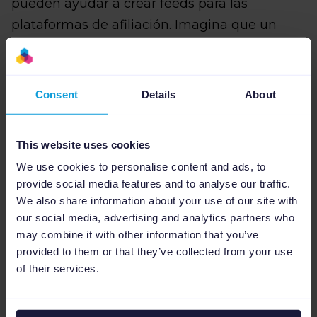
pueden ayudar a crear feeds para las
plataformas de afiliación. Imagina que un
cliente potencial visita tu web y compra una
cámara. Con la ayuda de la plataforma de
afiliación o redes de display podrías alcanzar
Consent
Details
About
a este cliente de nuevo con anuncios sobre
lentes o tarjetas SD. Si están visitando un blog
This website uses cookies
de fotografía o sus redes sociales, podrían ver
We use cookies to personalise content and ads, to
tus anuncios. Este tipo de marketing de pago
provide social media features and to analyse our traffic.
es mucho más eficiente ya que alcanza a
We also share information about your use of our site with
gente que ya está interesada en tus
our social media, advertising and analytics partners who
may combine it with other information that you’ve
productos.
provided to them or that they’ve collected from your use
of their services.
Crea anuncios de pago relevantes