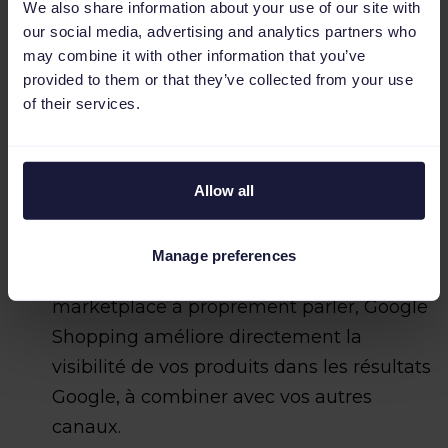
We also share information about your use of our site with
famille.
our social media, advertising and analytics partners who
may combine it with other information that you’ve
Conrad
:
Tech, électronique et fournitures
provided to them or that they’ve collected from your use
industrielles. Le bon canal pour les
of their services.
marchands très spécialisés.
Decathlon
:
Un géant du sport avec une
Allow all
forte présence en ligne en Suisse. Pour le
segment sportif, s'y référencer s'impose.
Manage preferences
Google Shopping
:
Sans être une
marketplace à proprement parler, Google
Shopping améliore directement la
visibilité de vos produits dans les résultats
Google, à combiner avec vos autres
canaux.