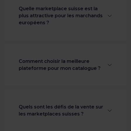
Quelle marketplace suisse est la
plus attractive pour les marchands
européens ?
galaxus.ch
et
digitec.ch
dominent
conjointement le classement des
plateformes les plus performantes de
Comment choisir la meilleure
Suisse. Juste derrière, on retrouve
plateforme pour mon catalogue ?
Zalando, Amazon et Ricardo.
Tout dépend de votre cible et de votre
gamme. En règle générale, Digitec et
Conrad sont des références pour les
Quels sont les défis de la vente sur
produits tech. La mode, en revanche,
les marketplaces suisses ?
performe particulièrement bien sur
Zalando ou La Redoute. Dans tous les