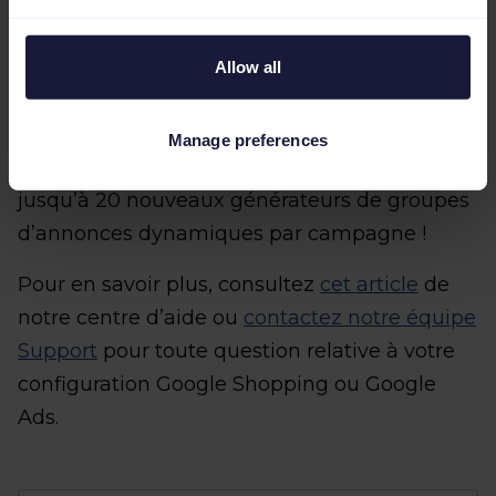
Allow all
Manage preferences
Important
: notez que vous pouvez créer
jusqu’à 20 nouveaux générateurs de groupes
d’annonces dynamiques par campagne !
Pour en savoir plus, consultez
cet article
de
notre centre d’aide ou
contactez notre équipe
Support
pour toute question relative à votre
configuration Google Shopping ou Google
Ads.