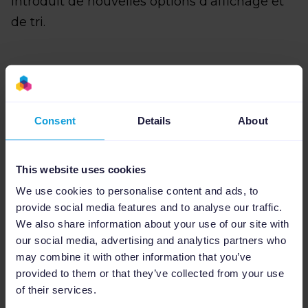
introduit de nouvelles options d’affichage et
de tri.
À vous de jouer !
Consent
Details
About
Il est très facile de commencer à utiliser
plusieurs générateurs de groupes d’annonces
This website uses cookies
dynamiques. Accédez à votre flux Google
We use cookies to personalise content and ads, to
Shopping et/ou Google Ads, désactivez tous
provide social media features and to analyse our traffic.
les générateurs d’annonces existants et
We also share information about your use of our site with
our social media, advertising and analytics partners who
cliquez sur « Ajouter un générateur de
may combine it with other information that you’ve
groupes d’annonces dynamiques ».
provided to them or that they’ve collected from your use
of their services.