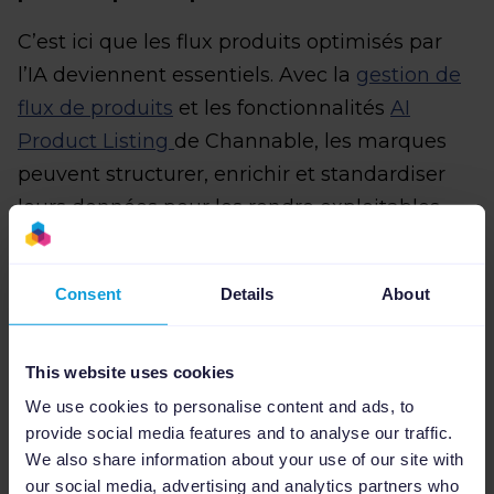
C’est ici que les flux produits optimisés par
l’IA deviennent essentiels. Avec la
gestion de
flux de produits
et les fonctionnalités
AI
Product Listing
de Channable, les marques
peuvent structurer, enrichir et standardiser
leurs données pour les rendre exploitables
par les agents IA dès le premier jour.
Pour aller plus loin, sachez que Google
Consent
Details
About
détaille précisément les attributs attendus et
les règles de cohérence pour les données
This website uses cookies
produit dans
Merchant Center
.
We use cookies to personalise content and ads, to
provide social media features and to analyse our traffic.
We also share information about your use of our site with
our social media, advertising and analytics partners who