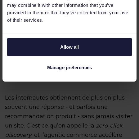
Pourquoi l’agentic
may combine it with other information that you’ve
provided to them or that they’ve collected from your use
commerce devient
of their services.
un sujet maintenant
Allow all
Vers une ère du « zero-click buying
Manage preferences
»
Les internautes obtiennent de plus en plus
souvent une réponse - et parfois une
recommandation produit - sans jamais visiter
un site. C’est ce qu’on appelle la
zero-click
discovery
, et l’agentic commerce accélère