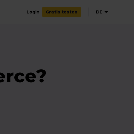
Login
DE
Gratis testen
EN
FR
erce?