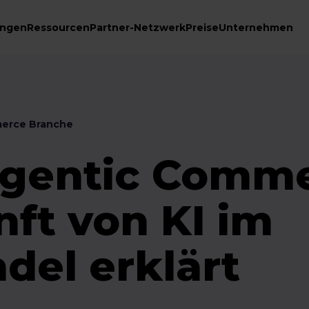
ungen
Ressourcen
Partner-Netzwerk
Preise
Unternehmen
erce Branche
Agentic Comm
ft von KI im
del erklärt