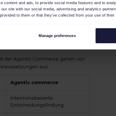
e content and ads, to provide social media features and to analy
er Künstlichen Intelligenz.
 our site with our social media, advertising and analytics partn
 provided to them or that they’ve collected from your use of their
e vom traditionellen E-
Manage preferences
t
nd der Agentic Commerce gehen von
Voraussetzungen aus:
Agentic commerce
Intentionsbasierte
Entscheidungsfindung