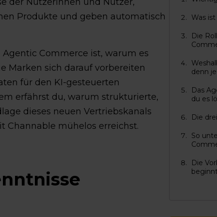
se der Nutzerinnen und Nutzer,
ichen Produkte und geben automatisch
Was is
Die Rol
Comme
as Agentic Commerce ist, warum es
Weshal
wie Marken sich darauf vorbereiten
denn je
aten für den KI-gesteuerten
Das Ag
m erfährst du, warum strukturierte,
du es l
dlage dieses neuen Vertriebskanals
Die dr
it Channable mühelos erreichst.
So unte
Comme
Die Vo
beginnt
enntnisse