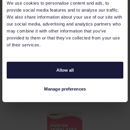
We use cookies to personalise content and ads, to
provide social media features and to analyse our traffic.
Menos no siempre es más
We also share information about your use of our site with
our social media, advertising and analytics partners who
may combine it with other information that you’ve
El inventario de Pinterest es ilimitado. Por eso
provided to them or that they’ve collected from your use
puedes publicar nuevos productos de forma
of their services.
frecuente. Algunos expertos en marketing
recomiendan 10-30 pins al día. Puede parecer
mucho, pero también puedes volver a
Allow all
anunciar productos que ya hayan sido
incluidos previamente.
Manage preferences