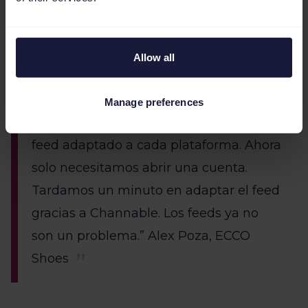
“Anteriormente [utilizando diferentes
Allow all
marketplaces y comparadores de
precios para cada mercado] llevaba
Manage preferences
mucho tiempo porque no teníamos el
feed adaptado a cada plataforma. Ahora
solo necesitamos abrir una cuenta.
Tardamos un minuto en adaptar el feed
gracias a Channable. Los feeds ya no
son un problema.” Alex Poza, ECCO
Shoes