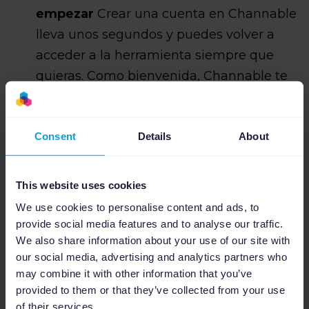
empezar
Crear una cuenta en Channable
lleva unos segundos y puedes volver a
acceder a la herramienta siempre que
quieras. Como bienvenida, Channable te
ofrece la configuración del primer canal
de forma gratuita. Así podrás empezar a
Consent
Details
About
utilizarla lo antes posible. Si la falta de
tiempo que tu jefe percibe es debido a
otras tareas que llevan mucho tiempo,
This website uses cookies
Channable puede ser la solución para esa
We use cookies to personalise content and ads, to
falta de tiempo. Si tu equipo está
provide social media features and to analyse our traffic.
perdiendo el tiempo utilizando Excels u
We also share information about your use of our site with
our social media, advertising and analytics partners who
otros softwares manuales, Channable
may combine it with other information that you’ve
puede seros de gran ayuda.
provided to them or that they’ve collected from your use
of their services.