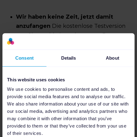
Wir haben keine Zeit, jetzt damit
anzufangen
Die kostenlose Testversion
von Channable ist unbegrenzt. Das
Erstellen eines Accounts dauert nur
wenige Sekunden und wir können uns
Consent
Details
About
jederzeit wieder einloggen. Channable
richtet uns kostenlos den ersten Feed ein,
This website uses cookies
so dass wir so schnell wie möglich
We use cookies to personalise content and ads, to
einsatzbereit sind. Channable ist dazu da,
provide social media features and to analyse our traffic.
Zeit zu sparen. Channable kann die
We also share information about your use of our site with
Lösung für genau den Zeitmangel sein,
our social media, advertising and analytics partners who
den Sie als Manager nennen. Das Tool
may combine it with other information that you’ve
provided to them or that they’ve collected from your use
automatisiert zeitaufwändige Aufgaben
of their services.
und macht sie um viele Male effizienter.