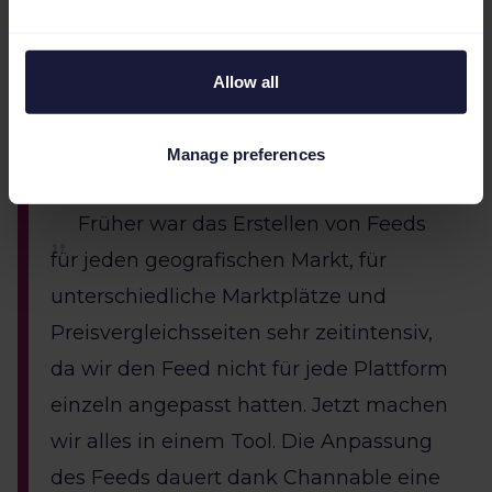
Schluss mit manueller Bearbeitung von
Produktlisten, Keywords,
Allow all
Anzeigegruppen usw.
Manage preferences
Früher war das Erstellen von Feeds
für jeden geografischen Markt, für
unterschiedliche Marktplätze und
Preisvergleichsseiten sehr zeitintensiv,
da wir den Feed nicht für jede Plattform
einzeln angepasst hatten. Jetzt machen
wir alles in einem Tool. Die Anpassung
des Feeds dauert dank Channable eine