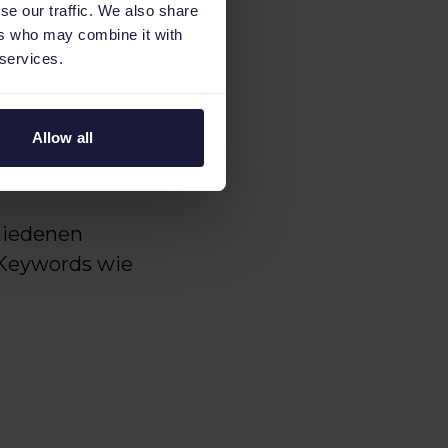
se our traffic. We also share
ers who may combine it with
 services.
adtfelder”
hrere Keyword-
mbinationen wie zum
Allow all
anager gesucht in
hiedenen
 Keywords wie