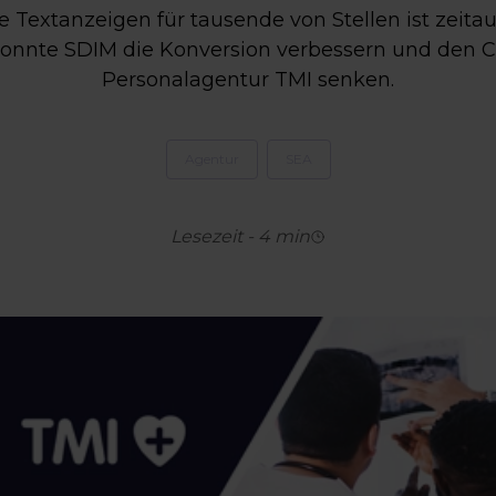
e Textanzeigen für tausende von Stellen ist zeita
nnte SDIM die Konversion verbessern und den C
Personalagentur TMI senken.
Agentur
SEA
Lesezeit
-
4
min