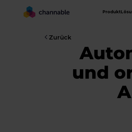
Produkt
Lös
Zurück
Autom
und o
A