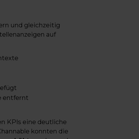
rn und gleichzeitig
Stellenanzeigen auf
ntexte
efügt
 entfernt
 KPIs eine deutliche
Channable konnten die