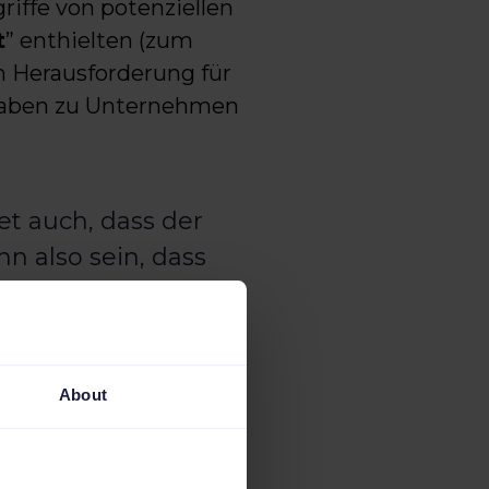
riffe von potenziellen
t
” enthielten (zum
en Herausforderung für
ngaben zu Unternehmen
t auch, dass der
n also sein, dass
t, obwohl sie die
on Amsterdam,
About
andort-Variablen
nen genauen Standort