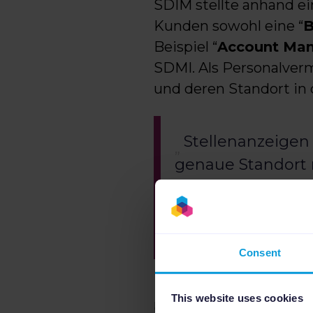
SDIM stellte anhand ei
Kunden sowohl eine “
B
Beispiel “
Account Ma
SDMI. Als Personalver
und deren Standort in
Stellenanzeigen
genaue Standort n
die Stellenanzeig
ausgeschriebene 
bezieht.
Consent
Der XML-Feed von TMI 
This website uses cookies
befüllt, obwohl es lau