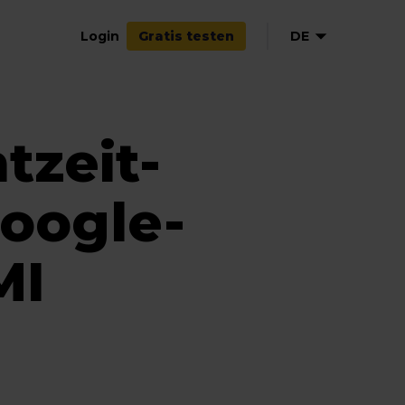
Login
DE
Gratis testen
EN
NL
tzeit-
ES
oogle-
MI