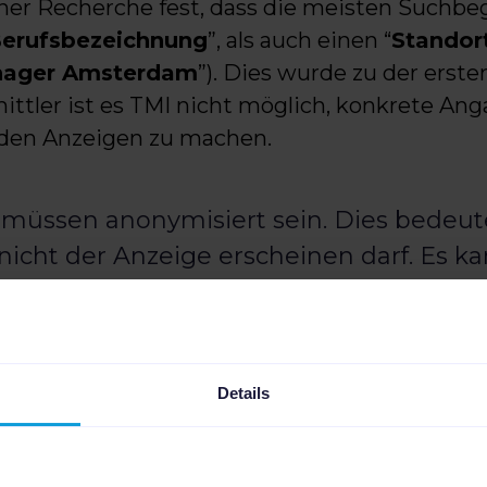
ner Recherche fest, dass die meisten Suchbeg
erufsbezeichnung
”, als auch einen “
Standor
nager Amsterdam
”). Dies wurde zu der erst
mittler ist es TMI nicht möglich, konkrete A
 den Anzeigen zu machen.
 müssen anonymisiert sein. Dies bedeute
icht der Anzeige erscheinen darf. Es kan
e als Standort “Region Amsterdam” angib
Stelle auf Amstelveen, einem Vorort v
Details
war dementsprechend mit unspezifischen St
t der Recherche von SDMI sehr wichtig ist, ei