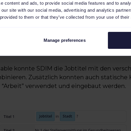
e content and ads, to provide social media features and to analy
zugeben.
 our site with our social media, advertising and analytics partn
 provided to them or that they’ve collected from your use of their
SDMI jedoch die Möglichkeit, spezifische “St
Anzeigen noch relevanter zu machen und me
ellen. “Wir haben es geschafft, Keyword-Ko
Manage preferences
ager gesucht in Südholland" oder "Account M
able konnte SDIM die Jobtitel mit den versc
inieren. Zusätzlich konnten auch statische
r “Arbeit” verwendet und eingebaut werden.