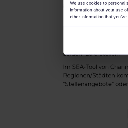
We use cookies to personalis
bei der Jobanzeige an
information about your use of
other information that you’ve
Durch Channable hatte 
hinzuzufügen, um die 
Kombinationen zu erst
Beispiel "Account Man
Leiden" zu erstellen.”
Im SEA-Tool von Chann
Regionen/Städten komb
“Stellenangebote” ode