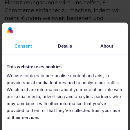
Finanzierungsrunde wird uns helfen, E-
Commerce einfacher zu machen, indem wir
mehr Kunden weltweit bedienen und
gleichzeitig auf unserer innovativen, sofort
einsetzbaren Technologie und unserem
erstklassigen Support aufbauen. Wir sind
Consent
Details
About
stolz darauf, Partner wie Partech und Peak zu
haben, die ihr umfangreiches Wissen
einbringen, um Unternehmen wie Channable
This website uses cookies
auf die nächste Stufe zu bringen."
We use cookies to personalise content and ads, to
provide social media features and to analyse our traffic.
###
We also share information about your use of our site with
our social media, advertising and analytics partners who
Über Channable
may combine it with other information that you’ve
Channable bietet eine intelligente,
provided to them or that they’ve collected from your use
skalierbare und einfach zu bedienende
of their services.
Lösung für Datenfeed Management und SEA-
Automatisierung, die es Online-Händlern,