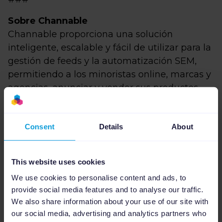
Sobre Channable
Channable proporciona una solución
inteligente, escalable y fácil de utilizar para la
gestión de feeds y la automatización SEM,
permitiendo a los minoristas online, marcas y
agencias, anunciar y vender sus productos
globalmente. Channable, que abarca cientos
de canales, motores de búsqueda, webs
Consent
Details
About
eCommerce y redes sociales, permite
impulsar las ventas y optimizar el
rendimiento de los eCommerce con
This website uses cookies
información útil para garantizar el máximo
We use cookies to personalise content and ads, to
rendimiento. Con más de 6.000 clientes de
provide social media features and to analyse our traffic.
todo el mundo utilizando su integrador de
We also share information about your use of our site with
feeds de producto, Channable conecta a las
our social media, advertising and analytics partners who
tiendas online y los expertos en marketing